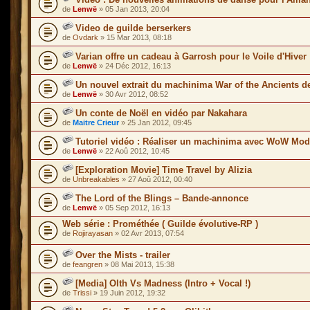
de
Lenwë
» 05 Jan 2013, 20:04
Video de guilde berserkers
de
Ovdark
» 15 Mar 2013, 08:18
Varian offre un cadeau à Garrosh pour le Voile d'Hiver
de
Lenwë
» 24 Déc 2012, 16:13
Un nouvel extrait du machinima War of the Ancients d
de
Lenwë
» 30 Avr 2012, 08:52
Un conte de Noël en vidéo par Nakahara
de
Maitre Crieur
» 25 Jan 2012, 09:45
Tutoriel vidéo : Réaliser un machinima avec WoW Mod
de
Lenwë
» 22 Aoû 2012, 10:45
[Exploration Movie] Time Travel by Alizia
de
Unbreakables
» 27 Aoû 2012, 00:40
The Lord of the Blings – Bande-annonce
de
Lenwë
» 05 Sep 2012, 16:13
Web série : Prométhée ( Guilde évolutive-RP )
de
Rojirayasan
» 02 Avr 2013, 07:54
Over the Mists - trailer
de
feangren
» 08 Mai 2013, 15:38
[Media] Olth Vs Madness (Intro + Vocal !)
de
Trissi
» 19 Juin 2012, 19:32