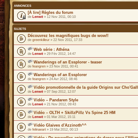
ANNONCES
[À lire] Règles du forum
de
Lenwë
» 12 Nov 2011, 00:10
SUJETS
Découvrez les magnifiques bugs de wow!!
de
greenkilleur
» 22 Nov 2011, 17:33
Web série : Athéna
de
Lenwë
» 29 Fév 2012, 14:47
Wanderings of an Essplorer - teaser
de
feangren
» 23 Nov 2011, 00:41
Wanderings of an Essplorer
de
feangren
» 24 Avr 2012, 08:46
Vidéo promotionnelle de la guide Origins sur Cho'Gall
de
Lenwë
» 07 Sep 2012, 12:07
Vidéo – Pandaren Style
de
Lenwë
» 21 Nov 2012, 09:43
Vidéo – OLTH + SkillzPillz Vs Spine 25 HM
de
Lenwë
» 01 Mar 2012, 15:11
Vidéo Glaives d'Azzinoth^^
de
felinaeart
» 19 Mai 2012, 00:13
Vidéo : De nouvelles animations de danse pour l'Allia