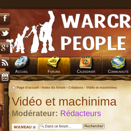
Accueil
Forums
Calendrier
Communauté
Page d'accueil
‹
Index du forum
‹
Créations
‹
Vidéo et machinima
Vidéo et machinima
Modérateur:
Rédacteurs
Ecrire un nouveau
sujet