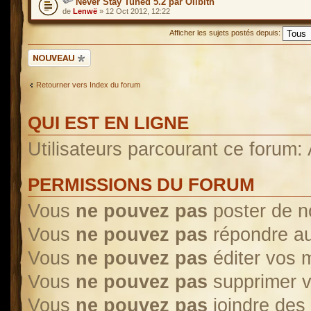
Never Stay Tuned 5.2 par Olibith
de
Lenwë
» 12 Oct 2012, 12:22
Afficher les sujets postés depuis:
Ecrire un nouveau
sujet
Retourner vers Index du forum
QUI EST EN LIGNE
Utilisateurs parcourant ce forum: A
PERMISSIONS DU FORUM
Vous
ne pouvez pas
poster de n
Vous
ne pouvez pas
répondre au
Vous
ne pouvez pas
éditer vos
Vous
ne pouvez pas
supprimer 
Vous
ne pouvez pas
joindre des 