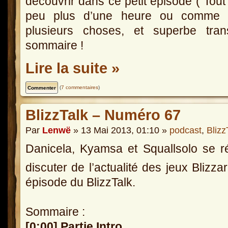
découvrir dans ce petit épisode ( Tout e
peu plus d’une heure ou comme d’
plusieurs choses, et superbe tran
sommaire !
Lire la suite »
(
7 commentaires
)
BlizzTalk – Numéro 67
Par
Lenwë
» 13 Mai 2013, 01:10 »
podcast
,
Blizz
Danicela, Kyamsa et Squallsolo se r
discuter de l’actualité des jeux Blizz
épisode du BlizzTalk.
Sommaire :
[0:00] Partie Intro