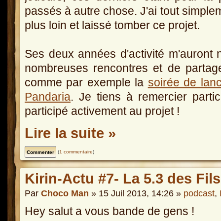
passés à autre chose. J'ai tout simplem
plus loin et laissé tomber ce projet.
Ses deux années d'activité m'auront 
nombreuses rencontres et de partag
comme par exemple la
soirée de lanc
Pandaria
. Je tiens à remercier parti
participé activement au projet !
Lire la suite »
(
1 commentaire
)
Kirin-Actu #7- La 5.3 des Fil
Par
Choco Man
» 15 Juil 2013, 14:26 »
podcast
,
Hey salut a vous bande de gens !