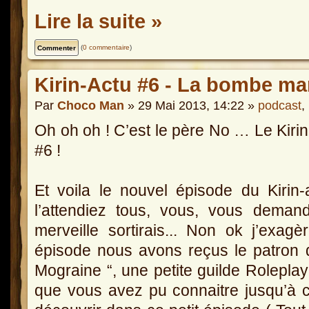
Lire la suite »
(
0 commentaire
)
Kirin-Actu #6 - La bombe ma
Par
Choco Man
» 29 Mai 2013, 14:22 »
podcast
,
Oh oh oh ! C’est le père No … Le Kirin
#6 !
Et voila le nouvel épisode du Kirin
l’attendiez tous, vous, vous deman
merveille sortirais... Non ok j’exag
épisode nous avons reçus le patron d
Mograine “, une petite guilde Roleplay
que vous avez pu connaitre jusqu’à ce