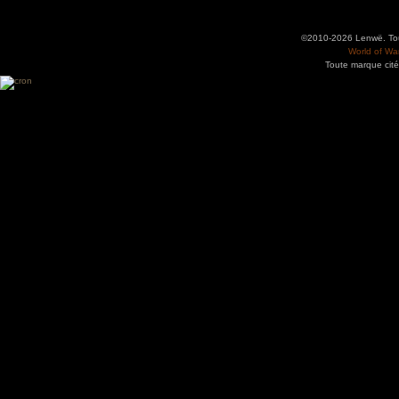
©2010-2026 Lenwë. Tous
World of War
Toute marque cité
Utilisez l'adresse suivante pour accéder au calendrier des évènements depuis d'autres app
charge le format iCal.