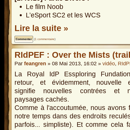
Le film Noob
L’eSport SC2 et les WCS
Lire la suite »
(
1 commentaire
)
RIdPEF : Over the Mists (trail
Par
feangren
» 08 Mai 2013, 16:02 »
vidéo
,
RIdP
La Royal IdP Essploring Fundatio
retour, et évidemment, nouvelle e
signifie nouvelles contrées et 
paysages cachés.
Comme à l'accoutumée, nous avons fa
notre temps dans des endroits reculés
parfois... simpliste). Et comme cela 