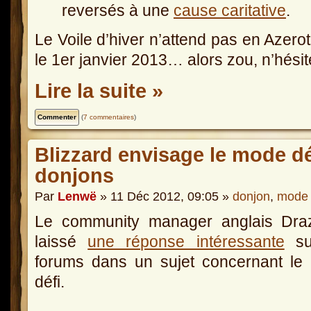
reversés à une
cause caritative
.
Le Voile d’hiver n’attend pas en Azerot
le 1er janvier 2013… alors zou, n’hésit
Lire la suite »
(
7 commentaires
)
Blizzard envisage le mode dé
donjons
Par
Lenwë
» 11 Déc 2012, 09:05 »
donjon
,
mode 
Le community manager anglais Draz
laissé
une réponse intéressante
su
forums dans un sujet concernant le
défi.