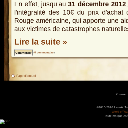
En effet, jusqu’au
31 décembre 2012
l'intégralité des 10€ du prix d'achat
Rouge américaine, qui apporte une aid
aux victimes de catastrophes naturel
Lire la suite »
(
0 commentaire
)
Page d'accueil
Powered
©2010-2026 Lenwë. Tous
World of War
Toute marque cité
Utilisez l'adresse suivante pour accéder au calendrier des évènements depuis d'autres app