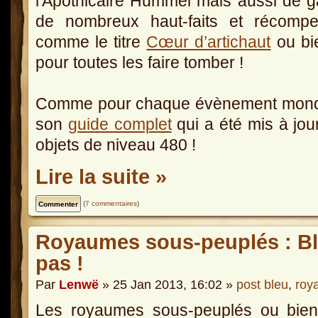
l'Apothicaire Hummel mais aussi de 
de nombreux haut-faits et récompe
comme le titre
Cœur d’artichaut
ou bi
pour toutes les faire tomber !
Comme pour chaque évènement mondi
son
guide complet
qui a été mis à jou
objets de niveau 480 !
Lire la suite »
(
7 commentaires
)
Royaumes sous-peuplés : Bl
pas !
Par
Lenwë
» 25 Jan 2013, 16:02 »
post bleu
,
roy
Les royaumes sous-peuplés ou bien