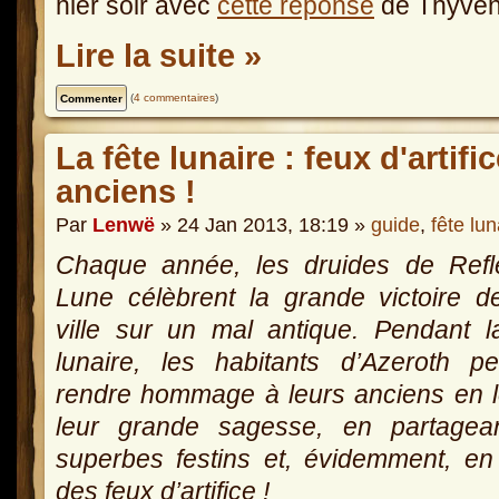
hier soir avec
cette réponse
de Thyven
Lire la suite »
(
4 commentaires
)
La fête lunaire : feux d'arti
anciens !
Par
Lenwë
» 24 Jan 2013, 18:19 »
guide
,
fête lun
Chaque année, les druides de Refle
Lune célèbrent la grande victoire d
ville sur un mal antique. Pendant l
lunaire, les habitants d’Azeroth p
rendre hommage à leurs anciens en 
leur grande sagesse, en partagea
superbes festins et, évidemment, en 
des feux d’artifice !