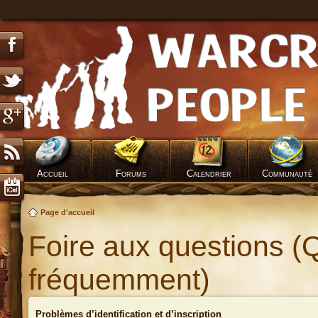
Accueil
Forums
Calendrier
Communauté
Page d'accueil
Foire aux questions (
fréquemment)
Problèmes d’identification et d’inscription