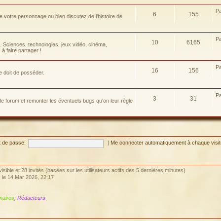
P
6
155
e votre personnage ou bien discutez de l'histoire de
P
10
6165
e. Sciences, technologies, jeux vidéo, cinéma,
à faire partager !
P
16
156
e doit de posséder.
P
3
31
 le forum et remonter les éventuels bugs qu'on leur règle
 de passe:
|
Me connecter automatiquement à chaque visi
invisible et 28 invités (basées sur les utilisateurs actifs des 5 dernières minutes)
, le 14 Mar 2026, 22:17
naires
,
Rédacteurs