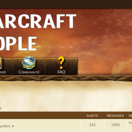
rier
Communauté
FAQ
fs
SUJETS
MESSAGES
D
P
243
2483
préféré. ♥