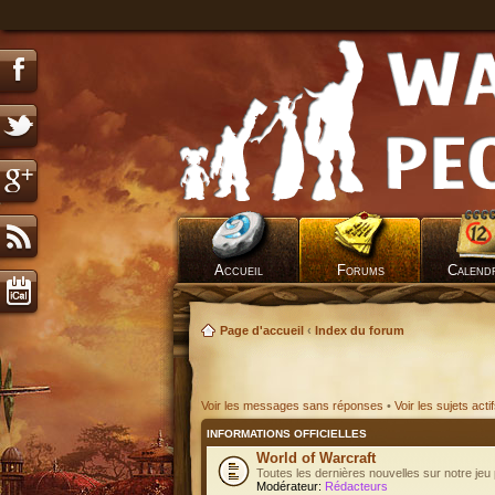
Accueil
Forums
Calend
Page d'accueil
‹
Index du forum
Voir les messages sans réponses
•
Voir les sujets acti
INFORMATIONS OFFICIELLES
World of Warcraft
Toutes les dernières nouvelles sur notre jeu 
Modérateur:
Rédacteurs