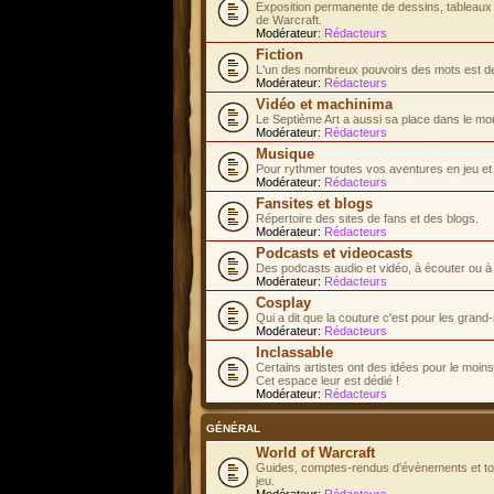
Exposition permanente de dessins, tableaux e
de Warcraft.
Modérateur:
Rédacteurs
Fiction
L'un des nombreux pouvoirs des mots est de 
Modérateur:
Rédacteurs
Vidéo et machinima
Le Septième Art a aussi sa place dans le mo
Modérateur:
Rédacteurs
Musique
Pour rythmer toutes vos aventures en jeu et d
Modérateur:
Rédacteurs
Fansites et blogs
Répertoire des sites de fans et des blogs.
Modérateur:
Rédacteurs
Podcasts et videocasts
Des podcasts audio et vidéo, à écouter ou à
Modérateur:
Rédacteurs
Cosplay
Qui a dit que la couture c'est pour les gran
Modérateur:
Rédacteurs
Inclassable
Certains artistes ont des idées pour le moins.
Cet espace leur est dédié !
Modérateur:
Rédacteurs
GÉNÉRAL
World of Warcraft
Guides, comptes-rendus d'évènements et tous
jeu.
Modérateur:
Rédacteurs