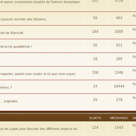
251
5726
t autres screenshots inspirés de l'univers fantastique
P
50
462
pouvoir raconter des histoires.
P
184
2005
nde de Warcraft.
P
50
521
e la vie quotidienne !
P
18
169
P
158
1348
 regarder, quand vous voulez et où que vous soyez.
P
24
16444
d-mères ?
P
25
279
.. originales.
SUJETS
MESSAGES
D
P
124
1543
 les sujets pour discuter des différents aspects du