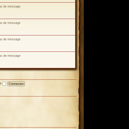
as de message
as de message
as de message
as de message
te