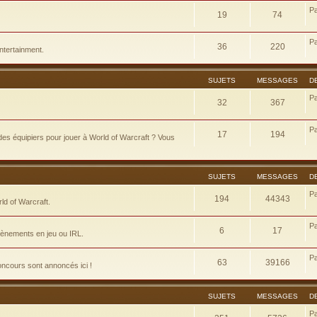
P
19
74
P
36
220
ntertainment.
SUJETS
MESSAGES
D
P
32
367
P
17
194
es équipiers pour jouer à World of Warcraft ? Vous
SUJETS
MESSAGES
D
P
194
44343
d of Warcraft.
P
6
17
évènements en jeu ou IRL.
P
63
39166
concours sont annoncés ici !
SUJETS
MESSAGES
D
P