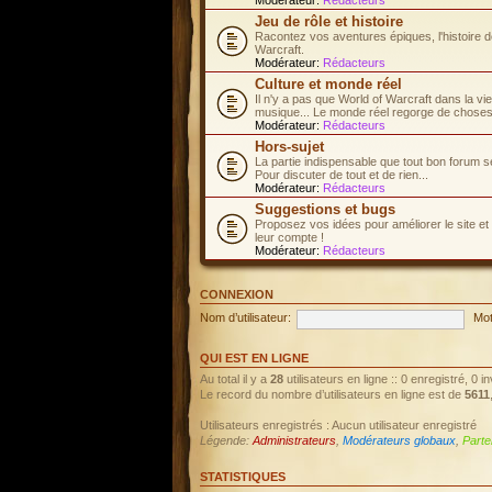
Jeu de rôle et histoire
Racontez vos aventures épiques, l'histoire d
Warcraft.
Modérateur:
Rédacteurs
Culture et monde réel
Il n'y a pas que World of Warcraft dans la vi
musique... Le monde réel regorge de choses 
Modérateur:
Rédacteurs
Hors-sujet
La partie indispensable que tout bon forum s
Pour discuter de tout et de rien...
Modérateur:
Rédacteurs
Suggestions et bugs
Proposez vos idées pour améliorer le site et
leur compte !
Modérateur:
Rédacteurs
CONNEXION
Nom d’utilisateur:
Mot
QUI EST EN LIGNE
Au total il y a
28
utilisateurs en ligne :: 0 enregistré, 0 
Le record du nombre d’utilisateurs en ligne est de
5611
Utilisateurs enregistrés : Aucun utilisateur enregistré
Légende:
Administrateurs
,
Modérateurs globaux
,
Parte
STATISTIQUES