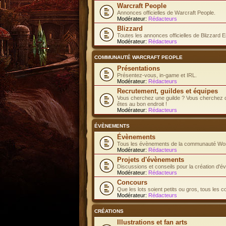
Warcraft People
Annonces officielles de Warcraft People.
Modérateur:
Rédacteurs
Blizzard
Toutes les annonces officielles de Blizzard E
Modérateur:
Rédacteurs
COMMUNAUTÉ WARCRAFT PEOPLE
Présentations
Présentez-vous, in-game et IRL.
Modérateur:
Rédacteurs
Recrutement, guildes et équipes
Vous cherchez une guilde ? Vous cherchez d
êtes au bon endroit !
Modérateur:
Rédacteurs
ÉVÈNEMENTS
Évènements
Tous les évènements de la communauté Worl
Modérateur:
Rédacteurs
Projets d'évènements
Discussions et conseils pour la création d'
Modérateur:
Rédacteurs
Concours
Que les lots soient petits ou gros, tous les 
Modérateur:
Rédacteurs
CRÉATIONS
Illustrations et fan arts