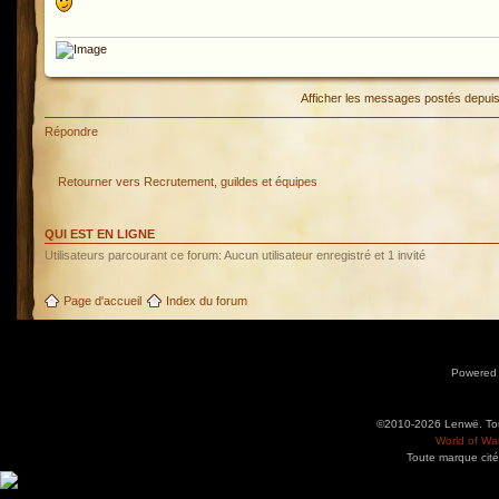
Afficher les messages postés depui
Répondre
Retourner vers Recrutement, guildes et équipes
QUI EST EN LIGNE
Utilisateurs parcourant ce forum: Aucun utilisateur enregistré et 1 invité
Page d'accueil
Index du forum
Powered
©2010-2026 Lenwë. Tous
World of War
Toute marque cité
Utilisez l'adresse suivante pour accéder au calendrier des évènements depuis d'autres app