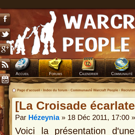
Accueil
Forums
Calendrier
Communauté
Page d'accueil
‹
Index du forum
‹
Communauté Warcraft People
‹
Recrutem
[La Croisade écarlate
Par
Hézeynia
» 18 Déc 2011, 17:00 
Voici la présentation d'un