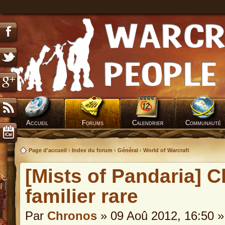
Accueil
Forums
Calendrier
Communauté
Page d'accueil
‹
Index du forum
‹
Général
‹
World of Warcraft
[Mists of Pandaria] C
familier rare
Par
Chronos
» 09 Aoû 2012, 16:50 