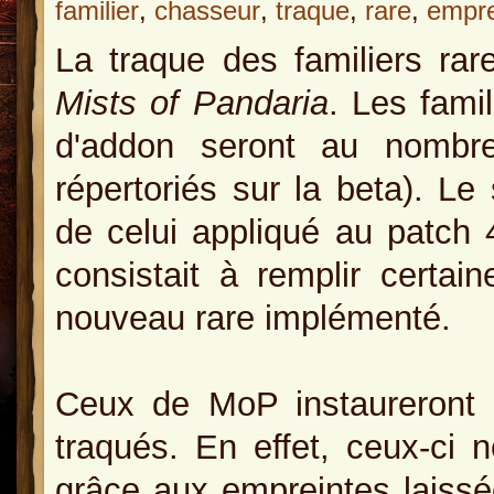
familier
,
chasseur
,
traque
,
rare
,
empre
La traque des familiers rar
Mists of Pandaria
. Les fami
d'addon seront au nombre
répertoriés sur la beta). Le
de celui appliqué au patch 4
consistait à remplir certai
nouveau rare implémenté.
Ceux de MoP instaureront u
traqués. En effet, ceux-ci 
grâce aux empreintes laissée