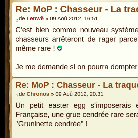
Re: MoP : Chasseur - La traq
de
Lenwë
» 09 Aoû 2012, 16:51
C'est bien comme nouveau système,
chasseurs arrêteront de rager parce
même rare !
Je me demande si on pourra dompter u
Re: MoP : Chasseur - La traque
de
Chronos
» 09 Aoû 2012, 20:31
Un petit easter egg s'imposerais
Française, une grue cendrée rare ser
"Gruninette cendrée" !