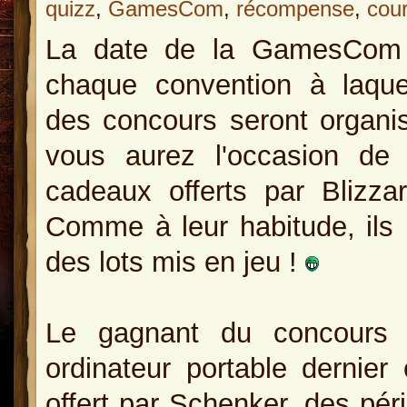
quizz
,
GamesCom
,
récompense
,
cou
La date de la GamesCom
chaque convention à laquel
des concours seront organi
vous aurez l'occasion de
cadeaux offerts par Blizza
Comme à leur habitude, ils 
des lots mis en jeu !
Le gagnant du concours 
ordinateur portable dern
offert par Schenker, des pér