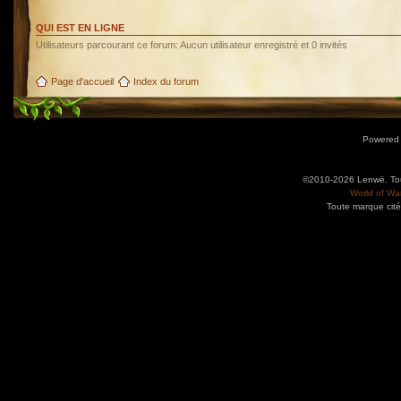
QUI EST EN LIGNE
Utilisateurs parcourant ce forum: Aucun utilisateur enregistré et 0 invités
Page d'accueil
Index du forum
Powered
©2010-2026 Lenwë. Tous
World of War
Toute marque cité
Utilisez l'adresse suivante pour accéder au calendrier des évènements depuis d'autres app
charge le format iCal.