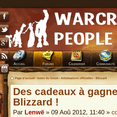
Accueil
Forums
Calendrier
Communauté
Page d'accueil
‹
Index du forum
‹
Informations officielles
‹
Blizzard
Des cadeaux à gagne
Blizzard !
Par
Lenwë
» 09 Aoû 2012, 11:40 »
c