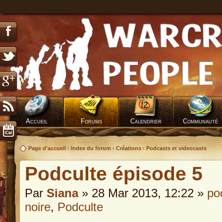
Accueil
Forums
Calendrier
Communauté
Page d'accueil
‹
Index du forum
‹
Créations
‹
Podcasts et videocasts
Podculte épisode 5
Par
Siana
» 28 Mar 2013, 12:22 »
po
noire
,
Podculte