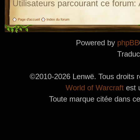
Utilisateurs parcourant ce forum: A
Page d'accueil
Index du forum
Powered by
phpBB
Traduc
©2010-2026 Lenwë. Tous droits r
World of Warcraft
est 
Toute marque citée dans ces
Utilisez l'adresse suivante pour accéder au calendrier des évènements depuis d'autres app
charge le format iCal.