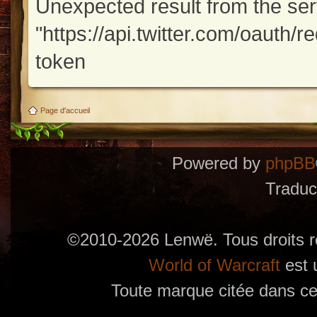
Unexpected result from the se
"https://api.twitter.com/oauth/
token
Page d'accueil
Powered by
phpBB
Traduc
©2010-2026 Lenwë. Tous droits r
World of Warcraft
est 
Toute marque citée dans ces