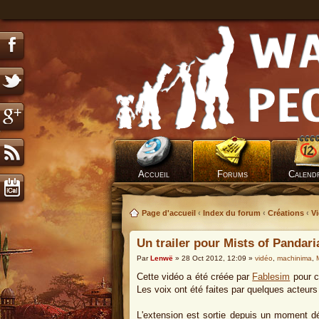
Accueil
Forums
Calend
Page d'accueil
‹
Index du forum
‹
Créations
‹
V
Un trailer pour Mists of Pandaria
Par
Lenwë
» 28 Oct 2012, 12:09 »
vidéo
,
machinima
,
Cette vidéo a été créée par
Fablesim
pour c
Les voix ont été faites par quelques acteu
L'extension est sortie depuis un moment dé