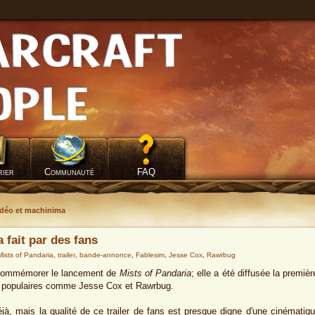
rier
Communauté
FAQ
idéo et machinima
 fait par des fans
Mists of Pandaria
,
trailer
,
bande-annonce
,
Fablesim
,
Jesse Cox
,
Rawrbug
ommémorer le lancement de
Mists of Pandaria
; elle a été diffusée la premi
rs populaires comme Jesse Cox et Rawrbug.
jà, mais la qualité de ce trailer de fans est presque digne d'une cinémat