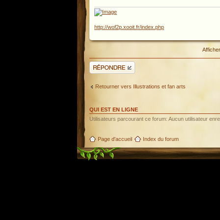
http://wof2p.xooit.fr/index.php
Affiche
Répondre
Retourner vers Illustrations et fan arts
QUI EST EN LIGNE
Utilisateurs parcourant ce forum: Aucun utilisateur enreg
Page d'accueil
Index du forum