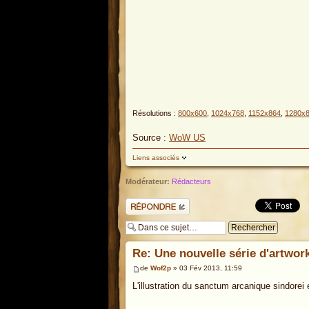
Résolutions :
800x600
,
1024x768
,
1152x864
,
1280x
Source :
WoW US
Liens associés
Modérateur:
Rédacteurs
Répondre
Re: Une nouvelle série d'artwo
de
Wof2p
» 03 Fév 2013, 11:59
L'illustration du sanctum arcanique sindorei 