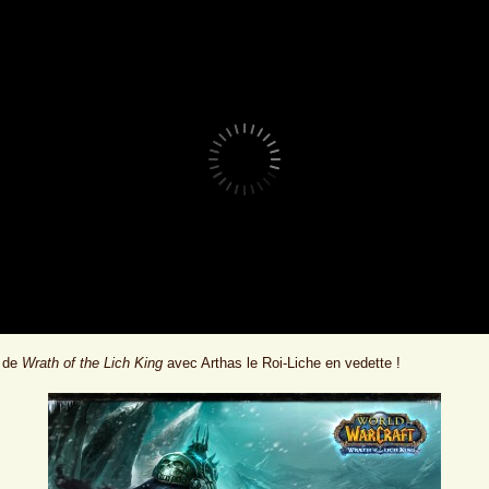
n de
Wrath of the Lich King
avec Arthas le Roi-Liche en vedette !