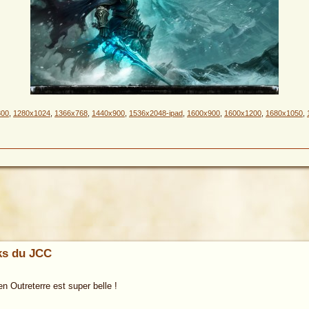
800
,
1280x1024
,
1366x768
,
1440x900
,
1536x2048-ipad
,
1600x900
,
1600x1200
,
1680x1050
,
rks du JCC
en Outreterre est super belle !