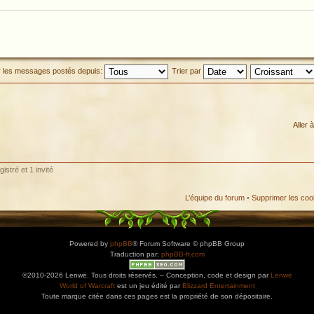
r les messages postés depuis:
Trier par
Aller à
istré et 1 invité
L’équipe du forum
•
Supprimer les coo
Powered by
phpBB
® Forum Software © phpBB Group
Traduction par:
phpBB-fr.com
©2010-2026 Lenwë. Tous droits réservés. – Conception, code et design par
Lenwë
World of Warcraft
est un jeu édité par
Blizzard Entertainment
Toute marque citée dans ces pages est la propriété de son dépositaire.