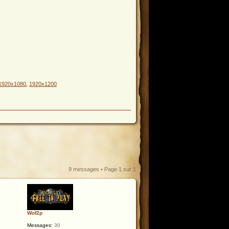
1920x1080
,
1920x1200
9 messages • Page
1
sur
1
Wof2p
Messages:
30