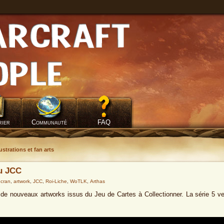
rier
Communauté
FAQ
lustrations et fan arts
du JCC
écran
,
artwork
,
JCC
,
Roi-Liche
,
WoTLK
,
Arthas
e nouveaux artworks issus du Jeu de Cartes à Collectionner. La série 5 ven