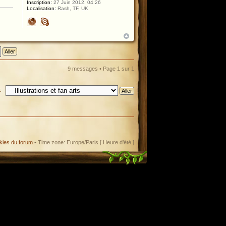
Inscription:
27 Juin 2012, 04:26
Localisation:
Rash, TF, UK
9 messages • Page
1
sur
1
:
kies du forum
• Time zone: Europe/Paris [ Heure d’été ]