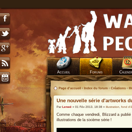
Accueil
Forums
Calend
Page d'accueil
‹
Index du forum
‹
Créations
‹
Il
Une nouvelle série d'artworks 
Par
Lenwë
» 01 Fév 2013, 18:38 »
illustration
,
fond d'
Comme chaque vendredi, Blizzard a publié d
illustrations de la sixième série !