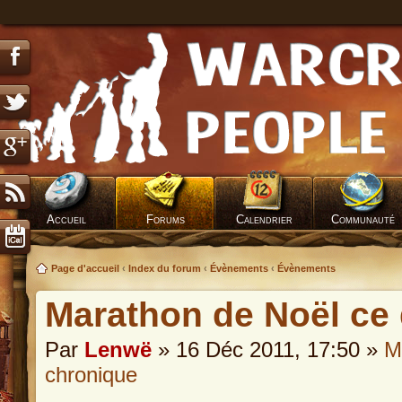
Accueil
Forums
Calendrier
Communauté
Page d'accueil
‹
Index du forum
‹
Évènements
‹
Évènements
Marathon de Noël ce
Par
Lenwë
» 16 Déc 2011, 17:50 »
M
chronique