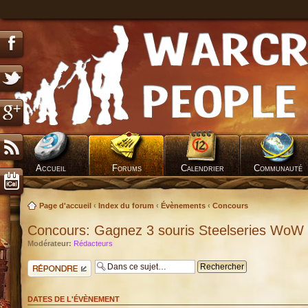
Accueil
Forums
Calendrier
Communauté
Page d'accueil
‹
Index du forum
‹
Évènements
‹
Concours
Concours: Gagnez 3 souris Steelseries WoW 
Modérateur:
Rédacteurs
Répondre
DATES DE L'ÉVÈNEMENT