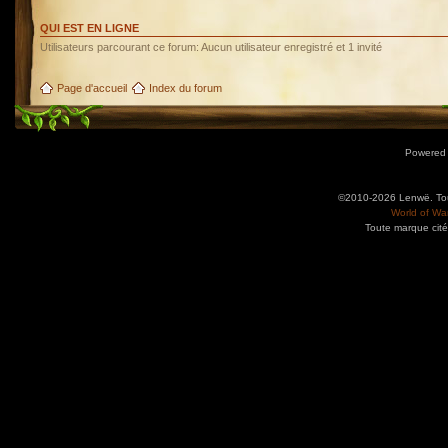
QUI EST EN LIGNE
Utilisateurs parcourant ce forum: Aucun utilisateur enregistré et 1 invité
Page d'accueil
Index du forum
Powered
©2010-2026 Lenwë. Tous
World of War
Toute marque cité
Utilisez l'adresse suivante pour accéder au calendrier des évènements depuis d'autres app
charge le format iCal.