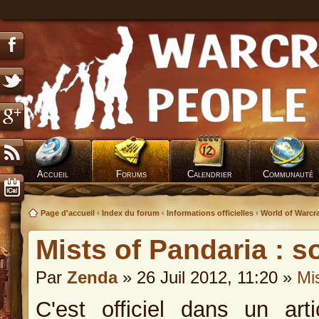
Accueil
Forums
Calendrier
Communauté
Page d'accueil
‹
Index du forum
‹
Informations officielles
‹
World of Warcra
Mists of Pandaria : sor
Par
Zenda
» 26 Juil 2012, 11:20 »
Mi
C'est officiel dans un ar