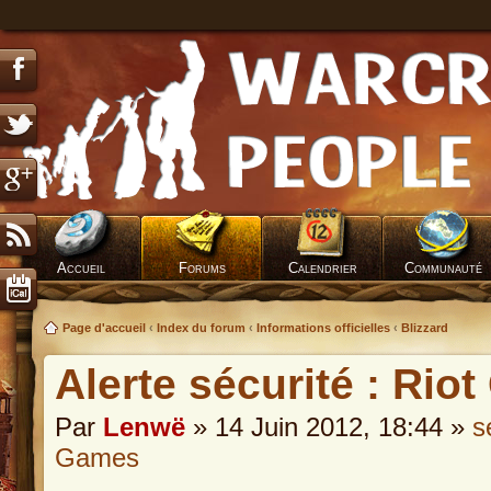
Accueil
Forums
Calendrier
Communauté
Page d'accueil
‹
Index du forum
‹
Informations officielles
‹
Blizzard
Alerte sécurité : Ri
Par
Lenwë
» 14 Juin 2012, 18:44 »
s
Games