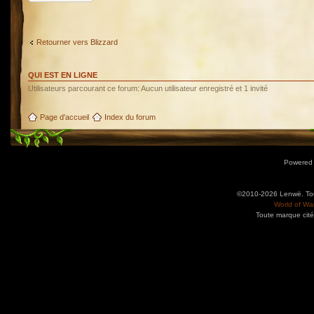
Retourner vers Blizzard
QUI EST EN LIGNE
Utilisateurs parcourant ce forum: Aucun utilisateur enregistré et 1 invité
Page d'accueil
Index du forum
Powered
©2010-2026 Lenwë. Tous
World of War
Toute marque cité
Utilisez l'adresse suivante pour accéder au calendrier des évènements depuis d'autres app
charge le format iCal.