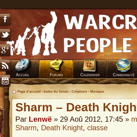
Accueil
Forums
Calendrier
Communauté
Page d'accueil
‹
Index du forum
‹
Créations
‹
Musique
Sharm – Death Knigh
Par
Lenwë
» 29 Aoû 2012, 17:45 »
m
Sharm
,
Death Knight
,
classe