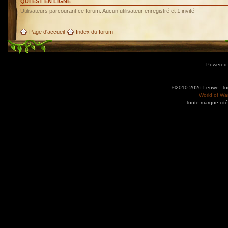
QUI EST EN LIGNE
Utilisateurs parcourant ce forum: Aucun utilisateur enregistré et 1 invité
Page d'accueil
Index du forum
Powered
©2010-2026 Lenwë. Tous
World of War
Toute marque cité
Utilisez l'adresse suivante pour accéder au calendrier des évènements depuis d'autres app
charge le format iCal.