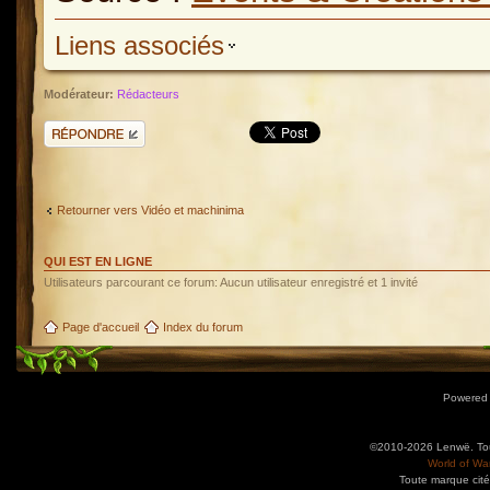
Liens associés
Modérateur:
Rédacteurs
Répondre
Retourner vers Vidéo et machinima
QUI EST EN LIGNE
Utilisateurs parcourant ce forum: Aucun utilisateur enregistré et 1 invité
Page d'accueil
Index du forum
Powered
©2010-2026 Lenwë. Tous
World of War
Toute marque cité