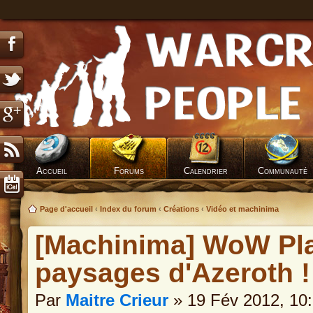
Accueil
Forums
Calendrier
Communauté
Page d'accueil
‹
Index du forum
‹
Créations
‹
Vidéo et machinima
[Machinima] WoW Pla
paysages d'Azeroth !
Par
Maitre Crieur
» 19 Fév 2012, 10