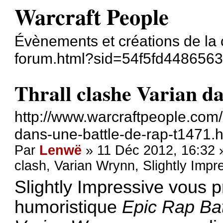
Warcraft People
Évènements et créations de la
forum.html?sid=54f5fd448656
Thrall clashe Varian da
http://www.warcraftpeople.com/
dans-une-battle-de-rap-t1471.h
Par
Lenwë
» 11 Déc 2012, 16:32
clash
,
Varian Wrynn
,
Slightly Impr
Slightly Impressive
vous p
humoristique
Epic Rap Batt