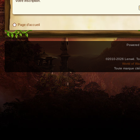
votre inscription.
Page d'accueil
Powered
©2010-2026 Lenwë. Tous
World of War
Toute marque cité
Utilisez l'adresse suivante pour accéder au calendrier des évènements depuis d'autres app
charge le format iCal.