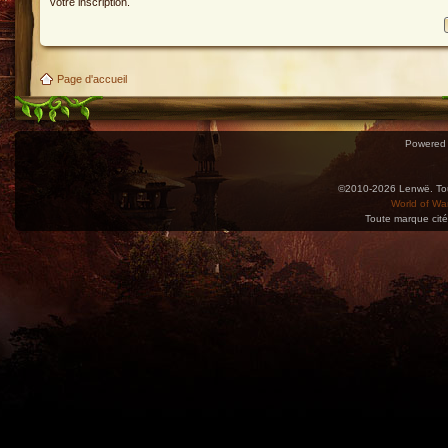
votre inscription.
Page d'accueil
Powered
©2010-2026 Lenwë. Tous
World of War
Toute marque cité
Utilisez l'adresse suivante pour accéder au calendrier des évènements depuis d'autres app
charge le format iCal.