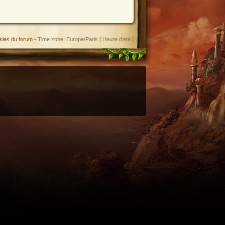
kies du forum
• Time zone: Europe/Paris [ Heure d’été ]
enant en charge le format iCal.