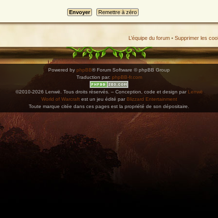
L’équipe du forum
•
Supprimer les coo
Powered by
phpBB
® Forum Software © phpBB Group
Traduction par:
phpBB-fr.com
©2010-2026 Lenwë. Tous droits réservés. – Conception, code et design par
Lenwë
World of Warcraft
est un jeu édité par
Blizzard Entertainment
Toute marque citée dans ces pages est la propriété de son dépositaire.
ications. Copiez l'adresse et collez-la dans n'importe quelle application de type agenda pr