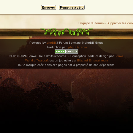
L’équipe du forum
•
Supprimer les coo
Powered by
phpBB
® Forum Software © phpBB Group
Traduction par:
phpBB-fr.com
©2010-2026 Lenwë. Tous droits réservés. – Conception, code et design par
Lenwë
World of Warcraft
est un jeu édité par
Blizzard Entertainment
Toute marque citée dans ces pages est la propriété de son dépositaire.
ications. Copiez l'adresse et collez-la dans n'importe quelle application de type agenda pr