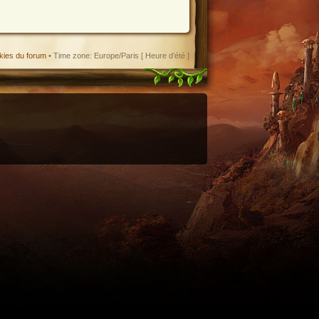
kies du forum
• Time zone: Europe/Paris [ Heure d’été ]
enant en charge le format iCal.