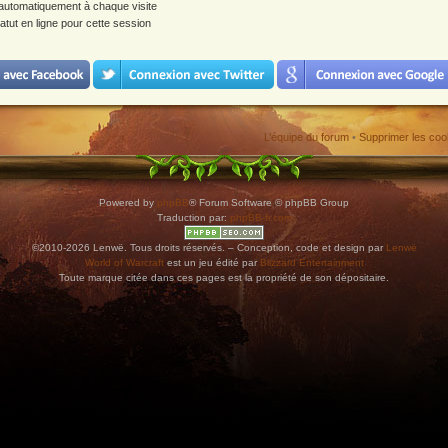
utomatiquement à chaque visite
tut en ligne pour cette session
L’équipe du forum
•
Supprimer les coo
Powered by
phpBB
® Forum Software © phpBB Group
Traduction par:
phpBB-fr.com
©2010-2026 Lenwë. Tous droits réservés. – Conception, code et design par
Lenwë
World of Warcraft
est un jeu édité par
Blizzard Entertainment
Toute marque citée dans ces pages est la propriété de son dépositaire.
ications. Copiez l'adresse et collez-la dans n'importe quelle application de type agenda pr