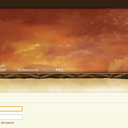
rier
Communauté
FAQ
t de passe