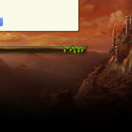
kies du forum
• Time zone: Europe/Paris [ Heure d’été ]
enant en charge le format iCal.