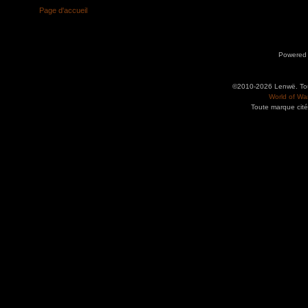
Page d'accueil
Powered
©2010-2026 Lenwë. Tous
World of War
Toute marque cité
Utilisez l'adresse suivante pour accéder au calendrier des évènements depuis d'autres app
charge le format iCal.