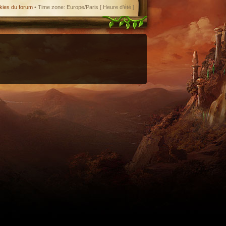
kies du forum
• Time zone: Europe/Paris [ Heure d’été ]
enant en charge le format iCal.