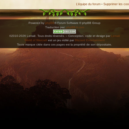
L’équipe du forum
•
Supprimer les coo
Powered by
phpBB
® Forum Software © phpBB Group
Traduction par:
phpBB-fr.com
©2010-2026 Lenwë. Tous droits réservés. – Conception, code et design par
Lenwë
World of Warcraft
est un jeu édité par
Blizzard Entertainment
Toute marque citée dans ces pages est la propriété de son dépositaire.
ications. Copiez l'adresse et collez-la dans n'importe quelle application de type agenda pr