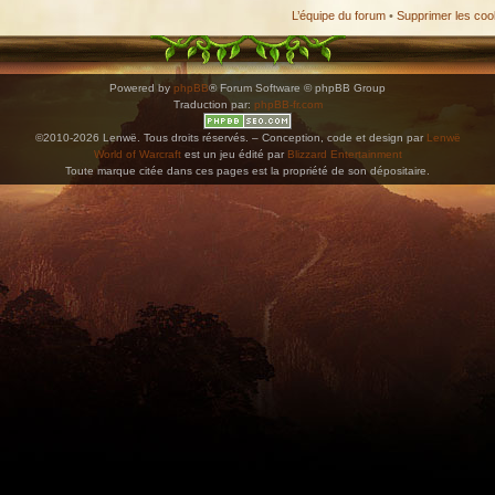
L’équipe du forum
•
Supprimer les coo
Powered by
phpBB
® Forum Software © phpBB Group
Traduction par:
phpBB-fr.com
©2010-2026 Lenwë. Tous droits réservés. – Conception, code et design par
Lenwë
World of Warcraft
est un jeu édité par
Blizzard Entertainment
Toute marque citée dans ces pages est la propriété de son dépositaire.
ications. Copiez l'adresse et collez-la dans n'importe quelle application de type agenda pr