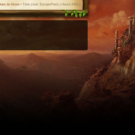
kies du forum
• Time zone: Europe/Paris [ Heure d’été ]
enant en charge le format iCal.