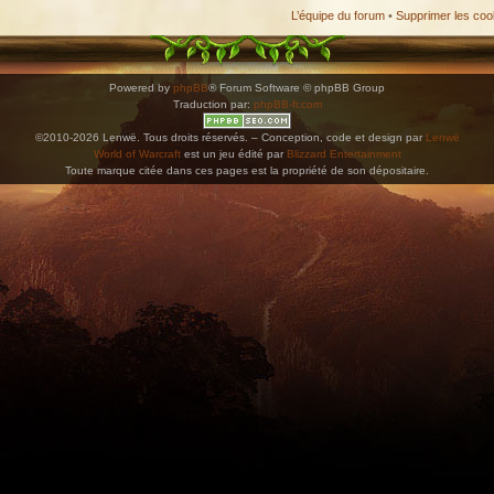
L’équipe du forum
•
Supprimer les coo
Powered by
phpBB
® Forum Software © phpBB Group
Traduction par:
phpBB-fr.com
©2010-2026 Lenwë. Tous droits réservés. – Conception, code et design par
Lenwë
World of Warcraft
est un jeu édité par
Blizzard Entertainment
Toute marque citée dans ces pages est la propriété de son dépositaire.
ications. Copiez l'adresse et collez-la dans n'importe quelle application de type agenda pr