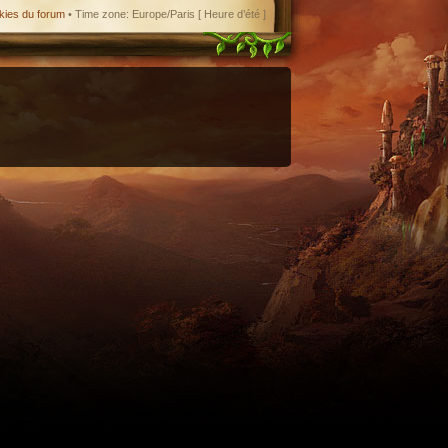
kies du forum
• Time zone: Europe/Paris [ Heure d’été ]
enant en charge le format iCal.