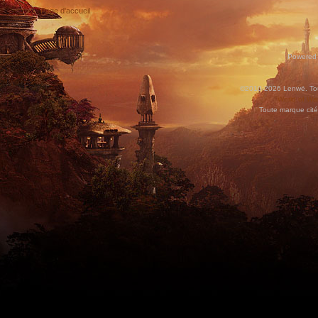
Page d'accueil
Powered
©2010-2026 Lenwë. Tous
World of War
Toute marque cité
Utilisez l'adresse suivante pour accéder au calendrier des évènements depuis d'autres app
charge le format iCal.