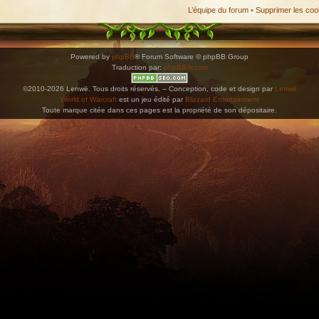
L’équipe du forum
•
Supprimer les coo
Powered by
phpBB
® Forum Software © phpBB Group
Traduction par:
phpBB-fr.com
©2010-2026 Lenwë. Tous droits réservés. – Conception, code et design par
Lenwë
World of Warcraft
est un jeu édité par
Blizzard Entertainment
Toute marque citée dans ces pages est la propriété de son dépositaire.
ications. Copiez l'adresse et collez-la dans n'importe quelle application de type agenda pr