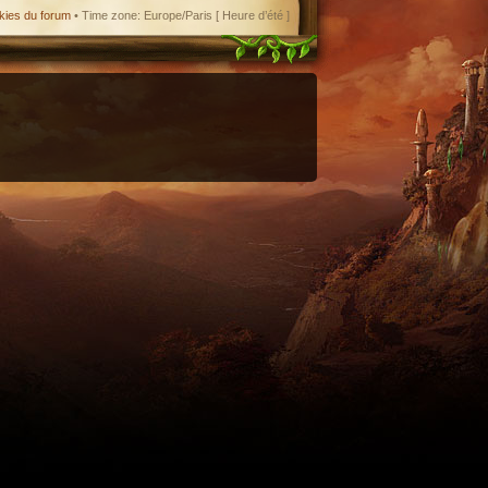
kies du forum
• Time zone: Europe/Paris [ Heure d’été ]
enant en charge le format iCal.