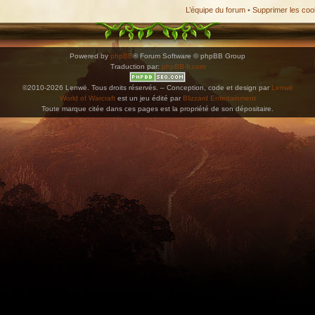
L’équipe du forum
•
Supprimer les coo
Powered by
phpBB
® Forum Software © phpBB Group
Traduction par:
phpBB-fr.com
©2010-2026 Lenwë. Tous droits réservés. – Conception, code et design par
Lenwë
World of Warcraft
est un jeu édité par
Blizzard Entertainment
Toute marque citée dans ces pages est la propriété de son dépositaire.
ications. Copiez l'adresse et collez-la dans n'importe quelle application de type agenda pr