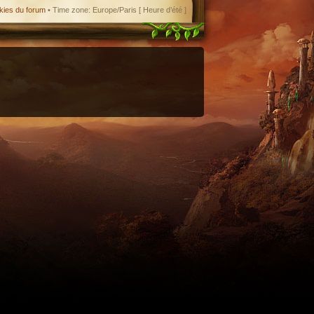
kies du forum
• Time zone: Europe/Paris [ Heure d’été ]
enant en charge le format iCal.