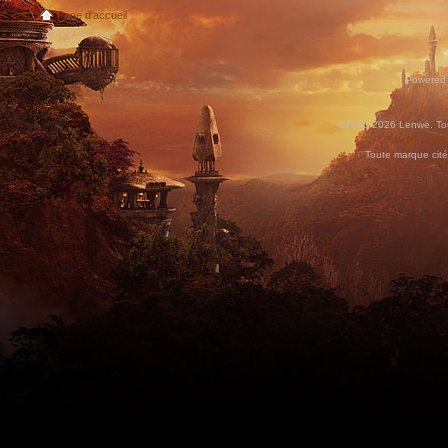
Page d'accueil
Powered
©2010-2026 Lenwë. Tous
World of War
Toute marque cité
Utilisez l'adresse suivante pour accéder au calendrier des évènements depuis d'autres app
charge le format iCal.