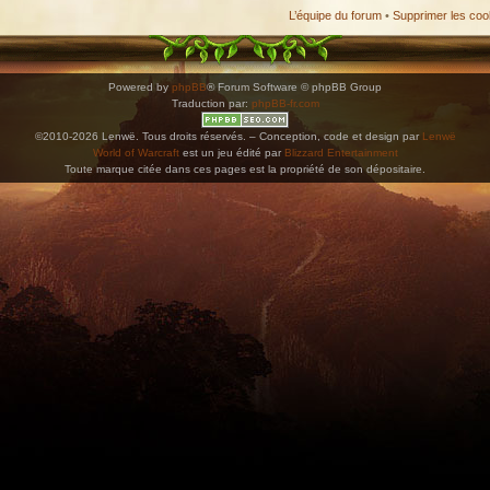
L’équipe du forum
•
Supprimer les coo
Powered by
phpBB
® Forum Software © phpBB Group
Traduction par:
phpBB-fr.com
©2010-2026 Lenwë. Tous droits réservés. – Conception, code et design par
Lenwë
World of Warcraft
est un jeu édité par
Blizzard Entertainment
Toute marque citée dans ces pages est la propriété de son dépositaire.
ications. Copiez l'adresse et collez-la dans n'importe quelle application de type agenda pr