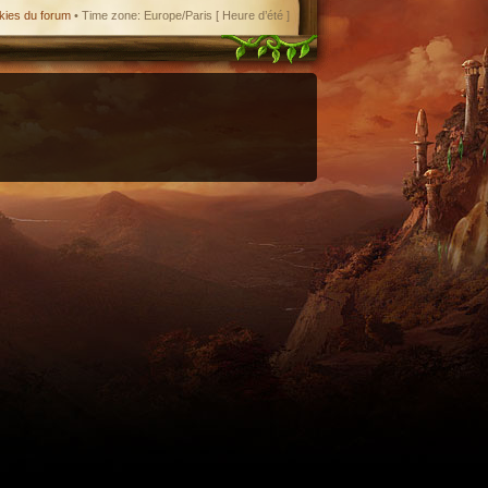
kies du forum
• Time zone: Europe/Paris [ Heure d’été ]
enant en charge le format iCal.