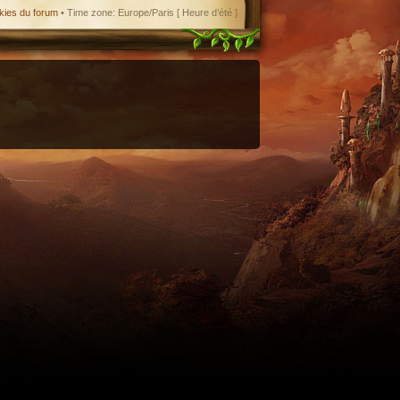
kies du forum
• Time zone: Europe/Paris [ Heure d’été ]
enant en charge le format iCal.