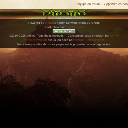
L’équipe du forum
•
Supprimer les coo
Powered by
phpBB
® Forum Software © phpBB Group
Traduction par:
phpBB-fr.com
©2010-2026 Lenwë. Tous droits réservés. – Conception, code et design par
Lenwë
World of Warcraft
est un jeu édité par
Blizzard Entertainment
Toute marque citée dans ces pages est la propriété de son dépositaire.
ications. Copiez l'adresse et collez-la dans n'importe quelle application de type agenda pr