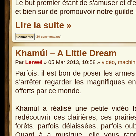
Le but premier étant de s'amuser et d'
et bien sur de promouvoir notre guilde
Lire la suite »
(
20 commentaires
)
Khamúl – A Little Dream
Par
Lenwë
» 05 Mar 2013, 10:58 »
vidéo
,
machin
Parfois, il est bon de poser les armes
s’arrêter regarder les magnifiques en
offerts par ce monde.
Khamúl a réalisé une petite vidéo f
redécouvrir ces clairières, ces prairie
forêts, parfois délaissées, parfois oub
Quant à a musique, elle vous rap