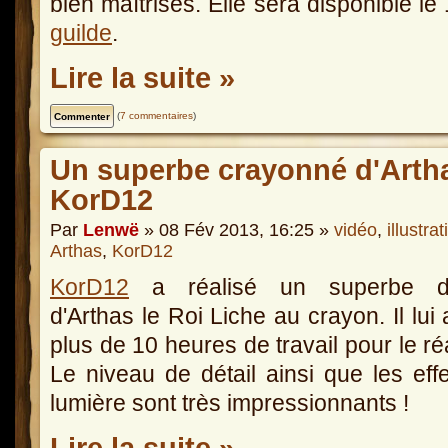
bien maîtrisés. Elle sera disponible l
guilde
.
Lire la suite »
(
7 commentaires
)
Un superbe crayonné d'Artha
KorD12
Par
Lenwë
» 08 Fév 2013, 16:25 »
vidéo
,
illustrat
Arthas
,
KorD12
KorD12
a réalisé un superbe d
d'Arthas le Roi Liche au crayon. Il lui a
plus de 10 heures de travail pour le réa
Le niveau de détail ainsi que les eff
lumière sont très impressionnants !
Lire la suite »