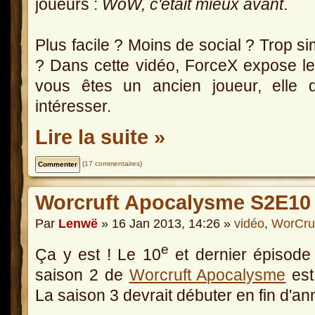
joueurs :
WoW, c'était mieux avant
.
Plus facile ? Moins de social ? Trop sim
? Dans cette vidéo, ForceX expose les
vous êtes un ancien joueur, elle d
intéresser.
Lire la suite »
(
17 commentaires
)
Worcruft Apocalysme S2E10
Par
Lenwë
» 16 Jan 2013, 14:26 »
vidéo
,
WorCru
e
Ça y est ! Le 10
et dernier épisode
saison 2 de
Worcruft Apocalysme
est 
La saison 3 devrait débuter en fin d'an