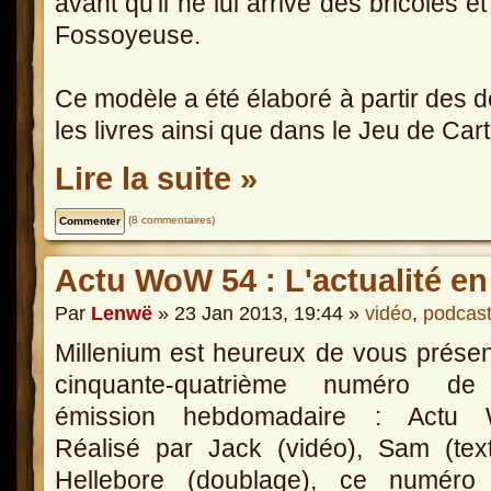
avant qu'il ne lui arrive des bricoles 
Fossoyeuse.
Ce modèle a été élaboré à partir des 
les livres ainsi que dans le Jeu de Car
Lire la suite »
(
8 commentaires
)
Actu WoW 54 : L'actualité en
Par
Lenwë
» 23 Jan 2013, 19:44 »
vidéo
,
podcas
Millenium est heureux de vous présen
cinquante-quatrième numéro d
émission hebdomadaire : Actu
Réalisé par Jack (vidéo), Sam (tex
Hellebore (doublage), ce numéro