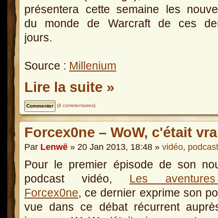
présentera cette semaine les nouve
du monde de Warcraft de ces der
jours.
Source :
Millenium
Lire la suite »
(
8 commentaires
)
Forcex0ne – WoW, c'était vr
Par
Lenwë
» 20 Jan 2013, 18:48 »
vidéo
,
podcas
Pour le premier épisode de son no
podcast vidéo,
Les aventure
Forcex0ne
, ce dernier exprime son po
vue dans ce débat récurrent auprè