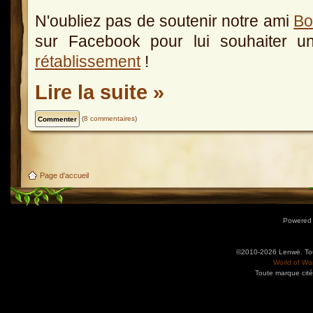
N'oubliez pas de soutenir notre ami
Bo
sur Facebook pour lui souhaiter u
rétablissement
!
Lire la suite »
(
8 commentaires
)
Page d'accueil
Powered
©2010-2026 Lenwë. Tous
World of War
Toute marque cité
Utilisez l'adresse suivante pour accéder au calendrier des évènements depuis d'autres app
charge le format iCal.