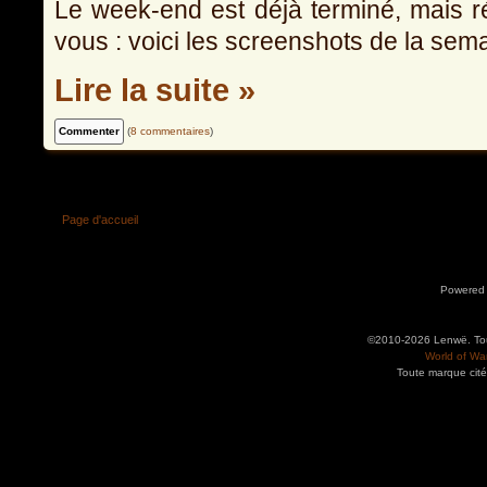
Le week-end est déjà terminé, mais r
vous : voici les screenshots de la sema
Lire la suite »
(
8 commentaires
)
Page d'accueil
Powered
©2010-2026 Lenwë. Tous
World of War
Toute marque cité
Utilisez l'adresse suivante pour accéder au calendrier des évènements depuis d'autres app
charge le format iCal.