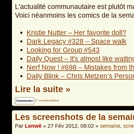
L'actualité communautaire est plutôt m
Voici néanmoins les comics de la sema
Kristie Nutter – Her favorite doll?
Dark Legacy #328 – Space walk
Looking for Group #543
Daily Quest – It's almost like waitin
Nerf Now ! #698 – Mistakes from t
Daily Blink – Chris Metzen’s Perso
Lire la suite »
(
7 commentaires
)
Les screenshots de la semai
Par
Lenwë
» 27 Fév 2012, 09:02 »
semaine
,
scre