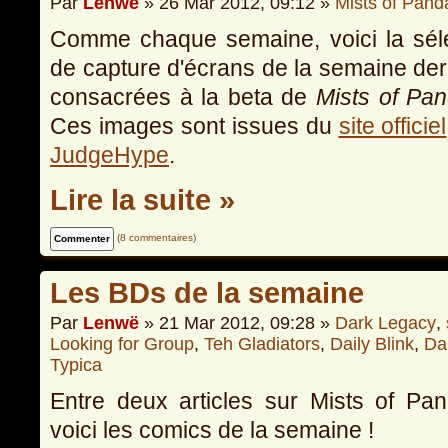
Par
Lenwë
» 26 Mar 2012, 09:12 »
Mists of Pand
Comme chaque semaine, voici la sél
de capture d'écrans de la semaine der
consacrées à la beta de
Mists of Pan
Ces images sont issues du
site officiel
JudgeHype
.
Lire la suite »
(
8 commentaires
)
Les BDs de la semaine
Par
Lenwë
» 21 Mar 2012, 09:28 »
Dark Legacy
,
Looking for Group
,
Teh Gladiators
,
Daily Blink
,
Da
Typica
Entre deux articles sur Mists of Pan
voici les comics de la semaine !