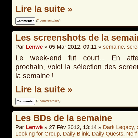
Lire la suite »
(
7 commentaires
)
Les screenshots de la semai
Par
Lenwë
» 05 Mar 2012, 09:11 »
semaine
,
scre
Le week-end fut court... En att
prochain, voici la sélection des scre
la semaine !
Lire la suite »
(
7 commentaires
)
Les BDs de la semaine
Par
Lenwë
» 27 Fév 2012, 13:14 »
Dark Legacy
,
Looking for Group
,
Daily Blink
,
Daily Quests
,
Nerf