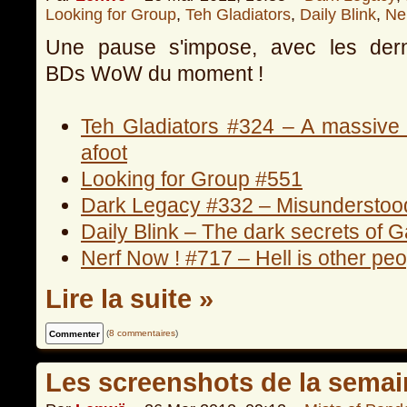
Looking for Group
,
Teh Gladiators
,
Daily Blink
,
Ne
Une pause s'impose, avec les dern
BDs WoW du moment !
Teh Gladiators #324 – A massive 
afoot
Looking for Group #551
Dark Legacy #332 – Misunderstoo
Daily Blink – The dark secrets of 
Nerf Now ! #717 – Hell is other pe
Lire la suite »
(
8 commentaires
)
Les screenshots de la semai