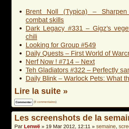
Brent Noll (Typica) – Sharpen
combat skills
Dark Legacy #331 – Gigz's veget
chili
Looking for Group #549
Daily Quests – First World of Warc
Nerf Now ! #714 – Next
Teh Gladiators #322 – Perfectly sa
Daily Blink – Warlock Pets: What t
Lire la suite »
(
8 commentaires
)
Les screenshots de la semai
Par
Lenwë
» 19 Mar 2012, 12:11 »
semaine
,
scre