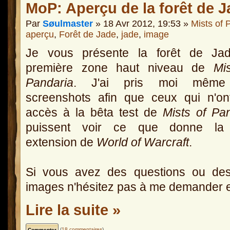
MoP: Aperçu de la forêt de 
Par
Søulmaster
» 18 Avr 2012, 19:53 »
Mists of 
aperçu
,
Forêt de Jade
,
jade
,
image
Je vous présente la forêt de Jad
première zone haut niveau de
Mi
Pandaria
. J'ai pris moi même
screenshots afin que ceux qui n'on
accès à la bêta test de
Mists of Pa
puissent voir ce que donne la 
extension de
World of Warcraft
.
Si vous avez des questions ou de
images n'hésitez pas à me demander e
Lire la suite »
(
18 commentaires
)