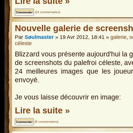
Lire la suite »
(
16 commentaires
)
Nouvelle galerie de screensh
Par
Søulmaster
» 19 Avr 2012, 18:41 »
galerie
,
s
céleste
Blizzard vous présente aujourd'hui la g
de screenshots du palefroi céleste, av
24 meilleures images que les joueu
envoyé.
Je vous laisse découvrir en image:
Lire la suite »
(
9 commentaires
)