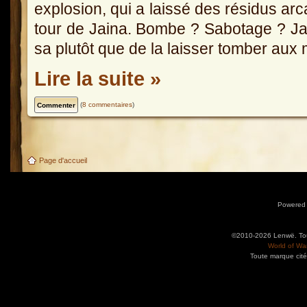
explosion, qui a laissé des résidus ar
tour de Jaina. Bombe ? Sabotage ? Jain
sa plutôt que de la laisser tomber aux
Lire la suite »
(
8 commentaires
)
Page d'accueil
Powered
©2010-2026 Lenwë. Tous
World of War
Toute marque cité
Utilisez l'adresse suivante pour accéder au calendrier des évènements depuis d'autres app
charge le format iCal.