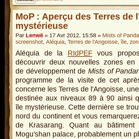
MoP : Aperçu des Terres de l
mystérieuse
Par
Lenwë
» 17 Avr 2012, 15:58 »
Mists of Panda
screenshot
,
Aléquia
,
Terres de l'Angoisse
,
île
,
zon
Aléquia de la
RIdPEF
vous propo
découvrir deux nouvelles zones en 
de développement de
Mists of Pandar
programme de la visite de cet aprè
concerne les Terres de l'Angoisse, un
destinée aux niveaux 89 à 90 ainsi 
île mystérieuse. Cette dernière se tro
nord du continent et vous remarquerez
de Krasarang. Quant au bâtiment d
Mogu'shan palace, probablement un pl