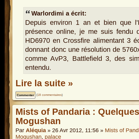
Warlordimi a écrit:
Depuis environ 1 an et bien que l'
présence online, je me suis fendu 
HD6970 en Crossfire alimentant 3 é
donnant donc une résolution de 5760x
comme AvP3, Battlefield 3, des si
entendu.
Lire la suite »
(
18 commentaires
)
Mists of Pandaria : Quelque
Mogushan
Par
Aléquia
» 26 Avr 2012, 11:56 »
Mists of Pand
Mogushan
,
palace