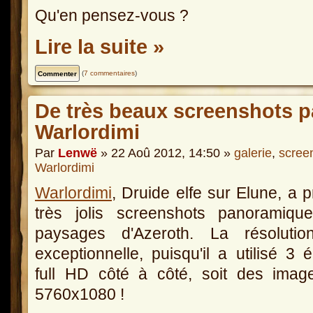
Qu'en pensez-vous ?
Lire la suite »
(
7 commentaires
)
De très beaux screenshots 
Warlordimi
Par
Lenwë
» 22 Aoû 2012, 14:50 »
galerie
,
scree
Warlordimi
Warlordimi
, Druide elfe sur Elune, a p
très jolis screenshots panoramiqu
paysages d'Azeroth. La résolutio
exceptionnelle, puisqu'il a utilisé 3 
full HD côté à côté, soit des imag
5760x1080 !