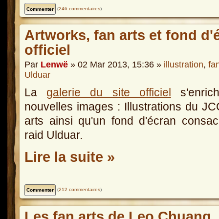
(
246 commentaires
)
Artworks, fan arts et fond d'é
officiel
Par
Lenwë
» 02 Mar 2013, 15:36 »
illustration
,
fan
Ulduar
La
galerie du site officiel
s'enrich
nouvelles images : Illustrations du JC
arts ainsi qu'un fond d'écran consa
raid Ulduar.
Lire la suite »
(
212 commentaires
)
Les fan arts de Leo Chuang