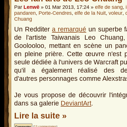
Par
Lenwë
» 01 Mar 2013, 17:24 »
elfe de sang
,
pandaren
,
Porte-Cendres
,
elfe de la Nuit
,
voleur
,
Chuang
Un Redditer
a remarqué
un superbe f
de l'artiste Taiwanais Leo Chuang,
Goolooloo, mettant en scène un pan
en pleine prière. Cette œuvre n'est 
seule dédiée à l'univers de Warcraft p
qu'il a également réalisé des de
d'autres personnages comme Alexstra
Je vous propose de découvrir l'intégr
dans sa galerie
DeviantArt
.
Lire la suite »
(
13 commentaires
)