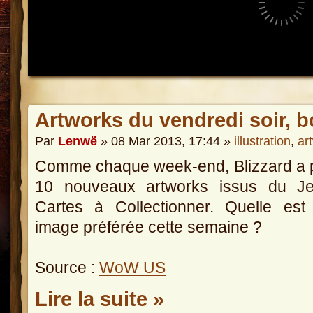
Artworks du vendredi soir, b
Par
Lenwë
» 08 Mar 2013, 17:44 »
illustration
,
ar
Comme chaque week-end, Blizzard a 
10 nouveaux artworks issus du J
Cartes à Collectionner. Quelle est
image préférée cette semaine ?
Source :
WoW US
Lire la suite »