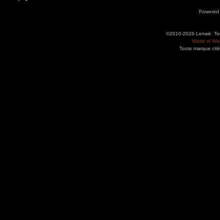
Powered
©2010-2026 Lenwë. Tous
World of War
Toute marque cité
Utilisez l'adresse suivante pour accéder au calendrier des évènements depuis d'autres app
charge le format iCal.