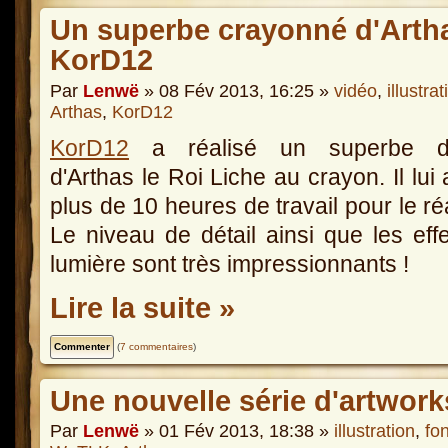
Un superbe crayonné d'Artha
KorD12
Par
Lenwë
» 08 Fév 2013, 16:25 »
vidéo
,
illustrat
Arthas
,
KorD12
KorD12
a réalisé un superbe d
d'Arthas le Roi Liche au crayon. Il lui a
plus de 10 heures de travail pour le réa
Le niveau de détail ainsi que les eff
lumière sont très impressionnants !
Lire la suite »
(
7 commentaires
)
Une nouvelle série d'artwor
Par
Lenwë
» 01 Fév 2013, 18:38 »
illustration
,
fo