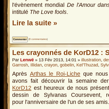
l'évènement mondial
De l'Amour dans 
intitulé
The Love fools
.
Lire la suite »
(
8 commentaires
)
Les crayonnés de KorD12 : 
Par
Lenwë
» 13 Fév 2013, 14:01 »
illustration
,
de
Garrosh
,
Illidan
,
crayon
,
gobelin
,
Kel'Thuzad
,
Syl
Après
Arthas le Roi-Liche
que nous
avons fait découvrir la semaine der
KorD12
est heureux de nous présent
dessin de Sylvanas Coursevent, ré
pour l'anniversaire de l'un de ses amis