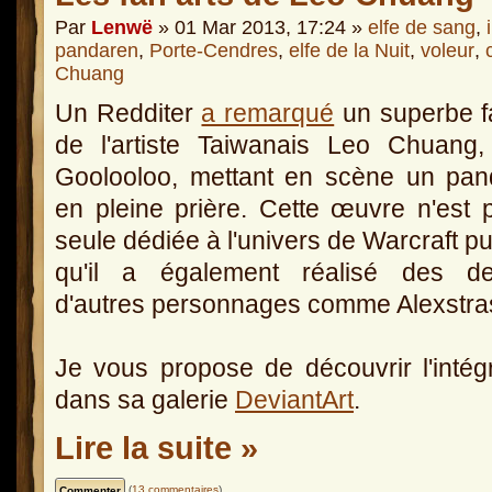
Par
Lenwë
» 01 Mar 2013, 17:24 »
elfe de sang
,
pandaren
,
Porte-Cendres
,
elfe de la Nuit
,
voleur
,
Chuang
Un Redditer
a remarqué
un superbe f
de l'artiste Taiwanais Leo Chuang,
Goolooloo, mettant en scène un pan
en pleine prière. Cette œuvre n'est 
seule dédiée à l'univers de Warcraft p
qu'il a également réalisé des de
d'autres personnages comme Alexstra
Je vous propose de découvrir l'intégr
dans sa galerie
DeviantArt
.
Lire la suite »
(
13 commentaires
)