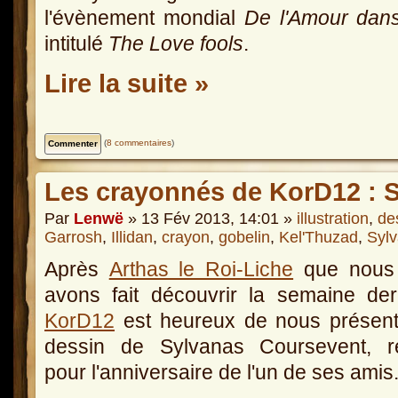
l'évènement mondial
De l'Amour dans 
intitulé
The Love fools
.
Lire la suite »
(
8 commentaires
)
Les crayonnés de KorD12 : 
Par
Lenwë
» 13 Fév 2013, 14:01 »
illustration
,
de
Garrosh
,
Illidan
,
crayon
,
gobelin
,
Kel'Thuzad
,
Syl
Après
Arthas le Roi-Liche
que nous
avons fait découvrir la semaine der
KorD12
est heureux de nous présent
dessin de Sylvanas Coursevent, ré
pour l'anniversaire de l'un de ses amis