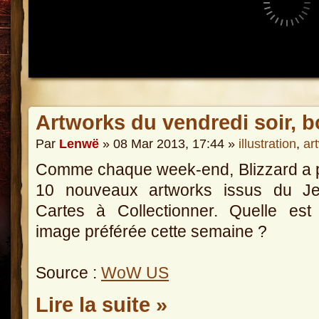
Artworks du vendredi soir, b
Par
Lenwë
» 08 Mar 2013, 17:44 »
illustration
,
ar
Comme chaque week-end, Blizzard a 
10 nouveaux artworks issus du J
Cartes à Collectionner. Quelle est
image préférée cette semaine ?
Source :
WoW US
Lire la suite »