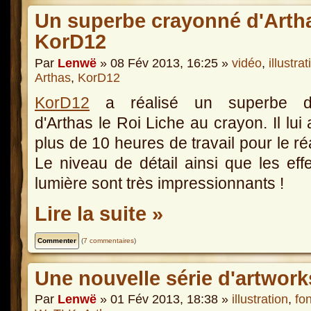
Un superbe crayonné d'Artha
KorD12
Par
Lenwë
» 08 Fév 2013, 16:25 »
vidéo
,
illustrat
Arthas
,
KorD12
KorD12
a réalisé un superbe d
d'Arthas le Roi Liche au crayon. Il lui a
plus de 10 heures de travail pour le réa
Le niveau de détail ainsi que les eff
lumière sont très impressionnants !
Lire la suite »
(
7 commentaires
)
Une nouvelle série d'artwor
Par
Lenwë
» 01 Fév 2013, 18:38 »
illustration
,
fo