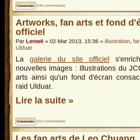
(
246 commentaires
)
Artworks, fan arts et fond d'é
officiel
Par
Lenwë
» 02 Mar 2013, 15:36 »
illustration
,
fan
Ulduar
La
galerie du site officiel
s'enrich
nouvelles images : Illustrations du JC
arts ainsi qu'un fond d'écran consa
raid Ulduar.
Lire la suite »
(
212 commentaires
)
Les fan arts de Leo Chuang