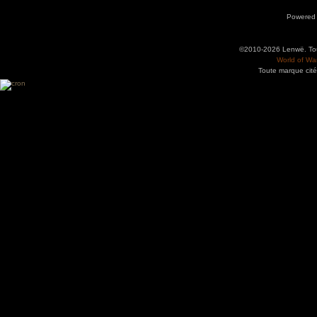
Powered
©2010-2026 Lenwë. Tous
World of War
Toute marque cité
Utilisez l'adresse suivante pour accéder au calendrier des évènements depuis d'autres app
charge le format iCal.