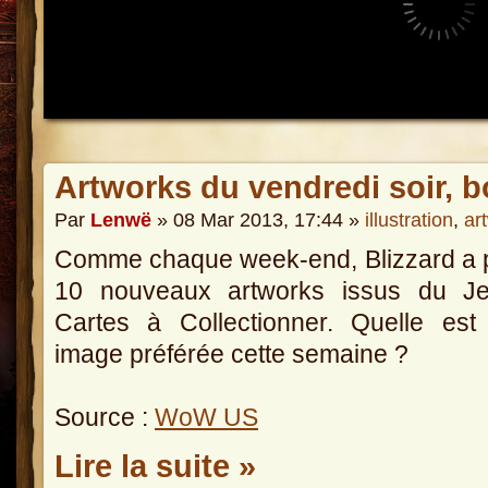
Artworks du vendredi soir, b
Par
Lenwë
» 08 Mar 2013, 17:44 »
illustration
,
ar
Comme chaque week-end, Blizzard a 
10 nouveaux artworks issus du J
Cartes à Collectionner. Quelle est
image préférée cette semaine ?
Source :
WoW US
Lire la suite »