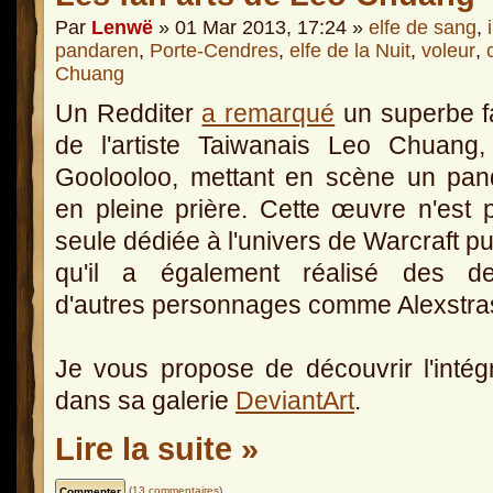
Par
Lenwë
» 01 Mar 2013, 17:24 »
elfe de sang
,
pandaren
,
Porte-Cendres
,
elfe de la Nuit
,
voleur
,
Chuang
Un Redditer
a remarqué
un superbe f
de l'artiste Taiwanais Leo Chuang,
Goolooloo, mettant en scène un pan
en pleine prière. Cette œuvre n'est 
seule dédiée à l'univers de Warcraft p
qu'il a également réalisé des de
d'autres personnages comme Alexstra
Je vous propose de découvrir l'intégr
dans sa galerie
DeviantArt
.
Lire la suite »
(
13 commentaires
)