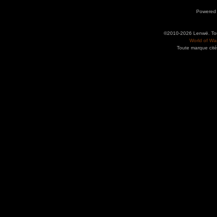
Powered
©2010-2026 Lenwë. Tous
World of War
Toute marque cité
Utilisez l'adresse suivante pour accéder au calendrier des évènements depuis d'autres app
charge le format iCal.