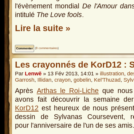
l'évènement mondial
De l'Amour dans 
intitulé
The Love fools
.
Lire la suite »
(
8 commentaires
)
Les crayonnés de KorD12 : 
Par
Lenwë
» 13 Fév 2013, 14:01 »
illustration
,
de
Garrosh
,
Illidan
,
crayon
,
gobelin
,
Kel'Thuzad
,
Syl
Après
Arthas le Roi-Liche
que nous
avons fait découvrir la semaine der
KorD12
est heureux de nous présent
dessin de Sylvanas Coursevent, ré
pour l'anniversaire de l'un de ses amis