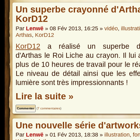
Un superbe crayonné d'Artha
KorD12
Par
Lenwë
» 08 Fév 2013, 16:25 »
vidéo
,
illustrat
Arthas
,
KorD12
KorD12
a réalisé un superbe d
d'Arthas le Roi Liche au crayon. Il lui a
plus de 10 heures de travail pour le réa
Le niveau de détail ainsi que les eff
lumière sont très impressionnants !
Lire la suite »
(
7 commentaires
)
Une nouvelle série d'artwor
Par
Lenwë
» 01 Fév 2013, 18:38 »
illustration
,
fo