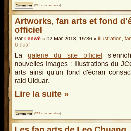
(
246 commentaires
)
Artworks, fan arts et fond d'é
officiel
Par
Lenwë
» 02 Mar 2013, 15:36 »
illustration
,
fan
Ulduar
La
galerie du site officiel
s'enrich
nouvelles images : Illustrations du JC
arts ainsi qu'un fond d'écran consa
raid Ulduar.
Lire la suite »
(
212 commentaires
)
Les fan arts de Leo Chuang