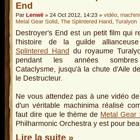
End
Par
Lenwë
» 24 Oct 2012, 14:23 »
vidéo
,
machin
Metal Gear Solid
,
The Splintered Hand
,
Turalyon
Destroyer's End est un petit film qui r
l'histoire de la guilde allianceu
Splintered Hand
du royaume Turaly
pendant les années sombre
Cataclysme, jusqu'à la chute d'Aile d
le Destructeur.
Ne vous attendez pas à une vidéo de raid
d'un véritable machinima réalisé com
faut dire que le thème de
Metal Gear 
Philharmonic Orchestra y est pour be
Lire la suite »