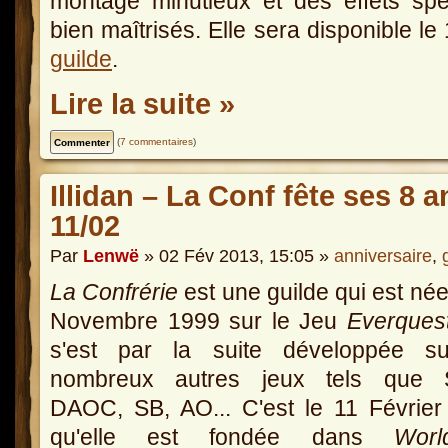
montage minutieux et des effets sp
bien maîtrisés. Elle sera disponible l
guilde
.
Lire la suite »
(
7 commentaires
)
Illidan – La Conf fête ses 8 
11/02
Par
Lenwë
» 02 Fév 2013, 15:05 »
anniversaire
,
La Confrérie
est une guilde qui est née
Novembre 1999 sur le Jeu
Everques
s'est par la suite développée s
nombreux autres jeux tels que
DAOC, SB, AO... C'est le 11 Févrie
qu'elle est fondée dans
Wor