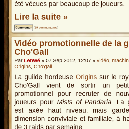
été vécues par beaucoup de joueurs.
Lire la suite »
(
19 commentaires
)
Vidéo promotionnelle de la g
Cho'Gall
Par
Lenwë
» 07 Sep 2012, 12:07 »
vidéo
,
machin
Origins
,
Cho'gall
La guilde hordeuse
Origins
sur le ro
Cho'Gall vient de sortir un petit
promotionnel pour recruter de nou
joueurs pour
Mists of Pandaria
. La 
est axée haut niveau, mais gard
dimension conviviale et familiale, à h
de 3 raids par semaine.