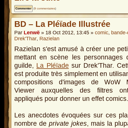
(
9 commentaires
)
BD – La Pléïade Illustrée
Par
Lenwë
» 18 Oct 2012, 13:45 »
comic
,
bande-
Drek'Thar
,
Razielan
Razielan s'est amusé à créer une pet
mettant en scène les personnages 
guilde,
La Pléïade
sur Drek'Thar. Cet
est produite très simplement en utilisa
compositions d'images de WoW 
Viewer auxquelles des filtres on
appliqués pour donner un effet comics
Les anecdotes évoquées sur ces pla
nombre de
private jokes
, mais la plup