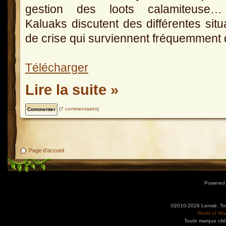
gestion des loots calamiteuse
Kaluaks discutent des différentes situ
de crise qui surviennent fréquemment 
Télécharger
Lire la suite »
(
7 commentaires
)
Page d'accueil
Powered
©2010-2026 Lenwë. Tous
World of War
Toute marque cité