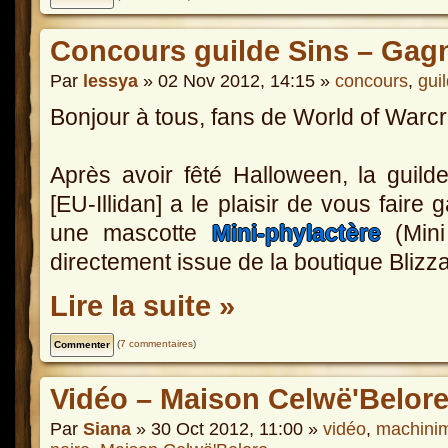
Concours guilde Sins – Gagn
Par
lessya
» 02 Nov 2012, 14:15 »
concours
,
gui
Bonjour à tous, fans de World of Warcra
Après avoir fêté Halloween, la guil
[EU-Illidan] a le plaisir de vous faire 
une mascotte
Mini-phylactère
(Mini
directement issue de la boutique Blizza
Lire la suite »
(
7 commentaires
)
Vidéo – Maison Celwë'Belor
Par
Siana
» 30 Oct 2012, 11:00 »
vidéo
,
machini