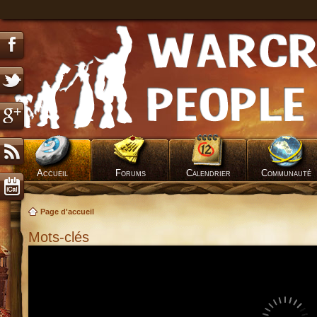
Accueil
Forums
Calendrier
Communauté
Page d'accueil
Mots-clés