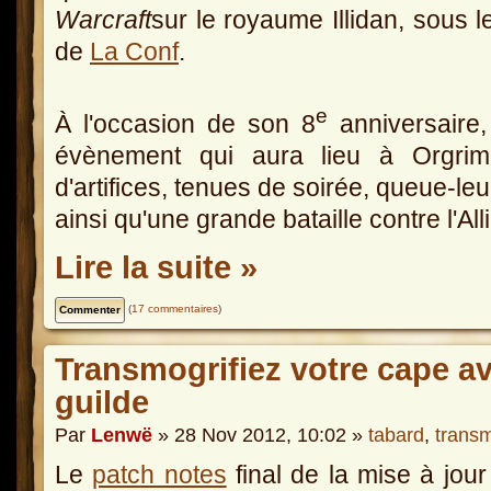
Warcraft
sur le royaume Illidan, sous 
de
La Conf
.
e
À l'occasion de son 8
anniversaire,
évènement qui aura lieu à Orgri
d'artifices, tenues de soirée, queue-le
ainsi qu'une grande bataille contre l'All
Lire la suite »
(
17 commentaires
)
Transmogrifiez votre cape av
guilde
Par
Lenwë
» 28 Nov 2012, 10:02 »
tabard
,
transm
Le
patch notes
final de la mise à jour