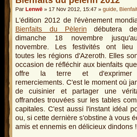
Bienfaits du pèlerin 2012
Par
Lenwë
» 17 Nov 2012, 15:47 »
guide
,
Bienfai
L'édition 2012 de l'évènement mondi
Bienfaits du Pèlerin
débutera de
dimanche 18 novembre jusqu'
novembre. Les festivités ont lieu
toutes les régions d'Azeroth. Elles so
occasion de réfléchir aux bienfaits qu
offre la terre et d'exprime
remerciements. C'est le moment où jama
de cuisinier et partager une véri
offrandes trouvées sur les tables co
capitales. C'est aussi l'instant idéal
ou, si cette dernière s'obstine à vous
amis et ennemis en délicieux dindons !