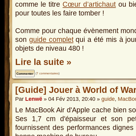
comme le titre
Cœur d’artichaut
ou bi
pour toutes les faire tomber !
Comme pour chaque évènement mondi
son
guide complet
qui a été mis à jou
objets de niveau 480 !
Lire la suite »
(
7 commentaires
)
[Guide] Jouer à World of Wa
Par
Lenwë
» 04 Fév 2013, 20:40 »
guide
,
MacBoo
Le MacBook Air d'Apple cache bien so
Ses 1,7 cm d'épaisseur et son pet
fournissent des performances dignes