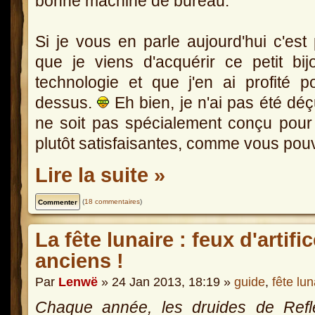
bonne machine de bureau.
Si je vous en parle aujourd'hui c'est
que je viens d'acquérir ce petit bi
technologie et que j'en ai profité 
dessus.
Eh bien, je n'ai pas été déç
ne soit pas spécialement conçu pour 
plutôt satisfaisantes, comme vous pouv
Lire la suite »
(
18 commentaires
)
La fête lunaire : feux d'arti
anciens !
Par
Lenwë
» 24 Jan 2013, 18:19 »
guide
,
fête lun
Chaque année, les druides de Refle