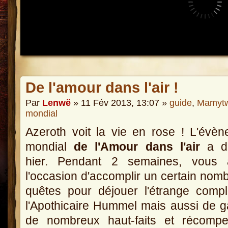
De l'amour dans l'air !
Par
Lenwë
» 11 Fév 2013, 13:07 »
guide
,
Mamytw
mondial
Azeroth voit la vie en rose ! L'évè
mondial
de l'Amour dans l'air
a d
hier. Pendant 2 semaines, vous 
l'occasion d'accomplir un certain nom
quêtes pour déjouer l'étrange comp
l'Apothicaire Hummel mais aussi de 
de nombreux haut-faits et récompe