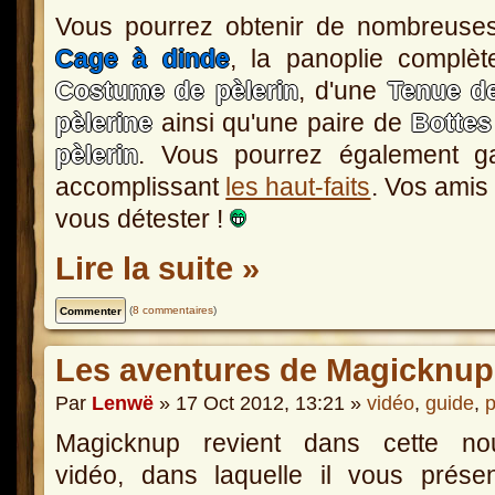
Vous pourrez obtenir de nombreuse
Cage à dinde
, la panoplie complè
Costume de pèlerin
, d'une
Tenue de
pèlerine
ainsi qu'une paire de
Bottes
pèlerin
. Vous pourrez également g
accomplissant
les haut-faits
. Vos amis
vous détester !
Lire la suite »
(
8 commentaires
)
Les aventures de Magicknu
Par
Lenwë
» 17 Oct 2012, 13:21 »
vidéo
,
guide
,
p
Magicknup revient dans cette nou
vidéo, dans laquelle il vous prése