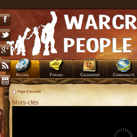
Accueil
Forums
Calendrier
Communauté
Page d'accueil
Mots-clés