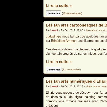
Lire la suite »
(
16 commentaires
)
Les fan arts cartoonesques de 
Par
Lenwë
» 19 Déc 2012, 10:08 »
illustration
,
fan art
,
JudgeHype
nous fait part de quelques fan ar
par
Bénédicte Ammar
, une illustratrice pa
Ces dessins datent maintenant de quelques
d'un certain progrès de sa technique, ces fan
Lire la suite »
(
9 commentaires
)
Les fan arts numériques d'Ellari
Par
Lenwë
» 16 Déc 2012, 12:23 »
vidéo
,
fan art
,
scre
Ellarie vous propose de découvrir ses fan ar
de dessins ou de digital painting comme
compositions d'image réalisées avec Photo
créations.