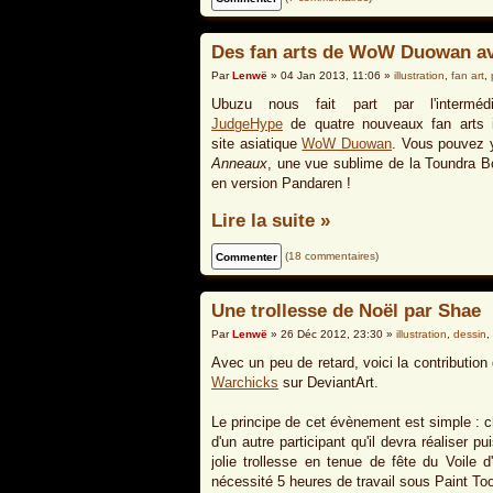
Des fan arts de WoW Duowan av
Par
Lenwë
» 04 Jan 2013, 11:06 »
illustration
,
fan art
,
Ubuzu nous fait part par l'interméd
JudgeHype
de quatre nouveaux fan arts 
site asiatique
WoW Duowan
. Vous pouvez y
Anneaux
, une vue sublime de la Toundra Bor
en version Pandaren !
Lire la suite »
(
18 commentaires
)
Une trollesse de Noël par Shae
Par
Lenwë
» 26 Déc 2012, 23:30 »
illustration
,
dessin
,
Avec un peu de retard, voici la contributio
Warchicks
sur DeviantArt.
Le principe de cet évènement est simple : c
d'un autre participant qu'il devra réaliser p
jolie trollesse en tenue de fête du Voile
nécessité 5 heures de travail sous Paint To