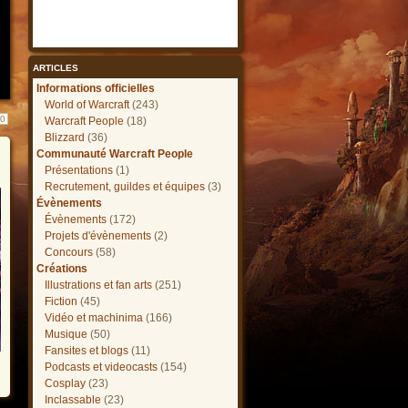
ARTICLES
Informations officielles
World of Warcraft
(243)
10
Warcraft People
(18)
Blizzard
(36)
Communauté Warcraft People
Présentations
(1)
Recrutement, guildes et équipes
(3)
Évènements
Évènements
(172)
Projets d'évènements
(2)
Concours
(58)
Créations
Illustrations et fan arts
(251)
Fiction
(45)
Vidéo et machinima
(166)
Musique
(50)
Fansites et blogs
(11)
Podcasts et videocasts
(154)
Cosplay
(23)
Inclassable
(23)