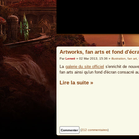
Artworks, fan arts et fond d'écran
Par
Lenwë
» 02 Mar 2013, 15:36 »
illustration
,
fan art
,
La
galerie du site officiel
s'enrichit de nouve
fan arts ainsi qu'un fond d'écran consacré au
Lire la suite »
(
212 commentaires
)