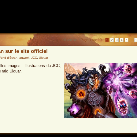
95 articles •
Page
1
sur
10
•
...
1
2
3
4
5
 sur le site officiel
fond d'écran
,
artwork
,
JCC
,
Ulduar
lles images : Illustrations du JCC,
 raid Ulduar.