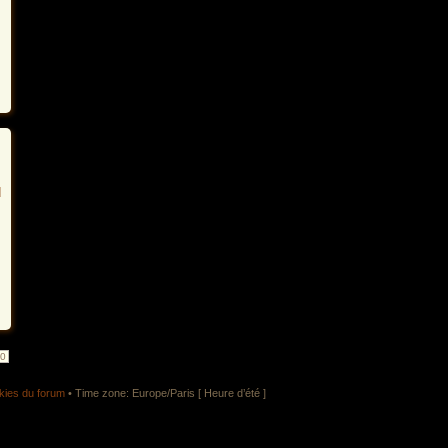
10
kies du forum
• Time zone: Europe/Paris [ Heure d’été ]