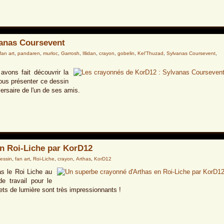
vanas Coursevent
fan art
,
pandaren
,
murloc
,
Garrosh
,
Illidan
,
crayon
,
gobelin
,
Kel'Thuzad
,
Sylvanas Coursevent
,
vons fait découvrir la
ous présenter ce dessin
ersaire de l'un de ses amis.
n Roi-Liche par KorD12
essin
,
fan art
,
Roi-Liche
,
crayon
,
Arthas
,
KorD12
as le Roi Liche au
de travail pour le
ffets de lumière sont très impressionnants !