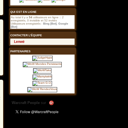
guilde
QUI EST EN LIGNE
Au total il y a
54
utilisateurs en ligne :: 2
enregistrés, 0 invisible et 52 invités
Utilisateurs enregistrés :
Bing [Bot]
,
Google
[Bot]
CONTACTER L'ÉQUIPE
Lenwë
PARTENAIRES
Warcraft People
sur