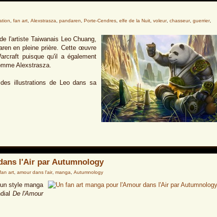
ration
,
fan art
,
Alexstrasza
,
pandaren
,
Porte-Cendres
,
elfe de la Nuit
,
voleur
,
chasseur
,
guerrier
,
de l'artiste Taiwanais Leo Chuang,
ren en pleine prière. Cette œuvre
arcraft puisque qu'il a également
comme Alexstrasza.
 des illustrations de Leo dans sa
dans l'Air par Autumnology
fan art
,
amour dans l'air
,
manga
,
Autumnology
s un style manga
ndial
De l'Amour