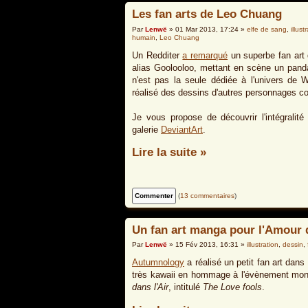
Les fan arts de Leo Chuang
Par
Lenwë
» 01 Mar 2013, 17:24 »
elfe de sang
,
illust
humain
,
Leo Chuang
Un Redditer
a remarqué
un superbe fan art 
alias Goolooloo, mettant en scène un panda
n'est pas la seule dédiée à l'univers de W
réalisé des dessins d'autres personnages 
Je vous propose de découvrir l'intégralité
galerie
DeviantArt
.
Lire la suite »
(
13 commentaires
)
Un fan art manga pour l'Amour 
Par
Lenwë
» 15 Fév 2013, 16:31 »
illustration
,
dessin
,
Autumnology
a réalisé un petit fan art dan
très kawaii en hommage à l'évènement mo
dans l'Air
, intitulé
The Love fools
.