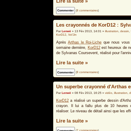
Lire la suite »
(
8 commentaires
)
Les crayonnés de KorD12 : Syl
Par
Lenwë
» 13 Fév 2013, 14:01 »
illustration
,
dessin
,
KorD12
,
Vol'Jin
Après
Arthas le Roi-Liche
que nous vous a
semaine dernière,
KorD12
est heureux de n
de Sylvanas Coursevent, réalisé pour l'anniv
Lire la suite »
(
8 commentaires
)
Un superbe crayonné d'Arthas e
Par
Lenwë
» 08 Fév 2013, 16:25 »
vidéo
,
illustration
,
d
KorD12
a réalisé un superbe dessin d'Arth
crayon. Il lui a fallu plus de 10 heures 
réaliser. Le niveau de détail ainsi que les e
Lire la suite »
(
7 commentaires
)