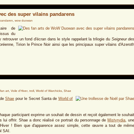
ec des super vilains pandarens
pandaren
,
wow duowan
iaire de
issus du
 retrouver un fond d'écran dans le style rappelant la trilogie du
Seigneur de
éenne, Tirion le Prince Noir ainsi que les principaux super vilains d'Azerot
fan art
,
Voile d'Hiver
,
troll
,
World of Warchicks
,
Shae
n de
Shae
pour le Secret Santa de
World of
haque participant exprime un souhait de dessin et reçoit également le souhai
uis lui offrir. Shae a donc réalisé ce portrait du personnage de
Mistyrydia
, un
 d'Hiver ! Bien que d'apparence assez simple, cette œuvre a tout de mêm
ol SAI.