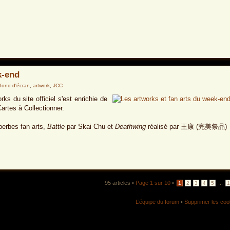
k-end
fond d'écran
,
artwork
,
JCC
s du site officiel s'est enrichie de
artes à Collectionner.
perbes fan arts,
Battle
par Skai Chu et
Deathwing
réalisé par 王康 (完美祭品)
95 articles •
Page
1
sur
10
•
...
1
2
3
4
5
L’équipe du forum
•
Supprimer les coo