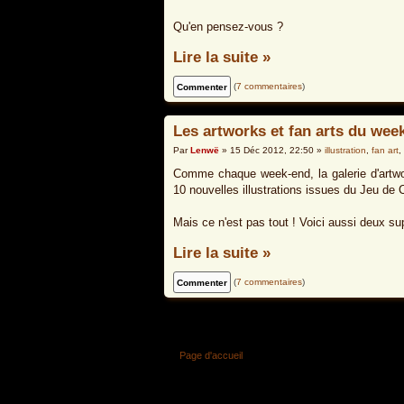
Qu'en pensez-vous ?
Lire la suite »
(
7 commentaires
)
Les artworks et fan arts du wee
Par
Lenwë
» 15 Déc 2012, 22:50 »
illustration
,
fan art
,
Comme chaque week-end, la galerie d'artwork
10 nouvelles illustrations issues du Jeu de C
Mais ce n'est pas tout ! Voici aussi deux su
Lire la suite »
(
7 commentaires
)
Page d'accueil