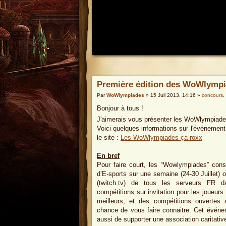
Première édition des WoWlympi
Par
WoWlympiades
» 15 Juil 2013, 14:16 »
concours
,
Bonjour à tous !
J'aimerais vous présenter les WoWlympiad
Voici quelques informations sur l'événement.
le site :
Les WoWlympiades ça roxx
En bref
Pour faire court, les “Wowlympiades” cons
d’E-sports sur une semaine (24-30 Juillet) o
(twitch.tv) de tous les serveurs FR da
compétitions sur invitation pour les joueurs l
meilleurs, et des compétitions ouvertes
chance de vous faire connaitre. Cet événe
aussi de supporter une association caritativ