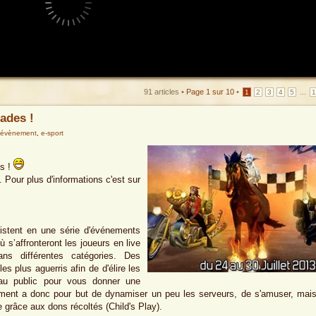
91 articles •
Page
1
sur
10
•
...
1
2
3
4
5
ades !
évènement
,
e-sport
es !
 Pour plus d'informations c'est sur
istent en une série d'événements
ù s’affronteront les joueurs en live
ns différentes catégories. Des
es plus aguerris afin de d'élire les
 au public pour vous donner une
ment a donc pour but de dynamiser un peu les serveurs, de s'amuser, mai
e grâce aux dons récoltés (Child's Play).