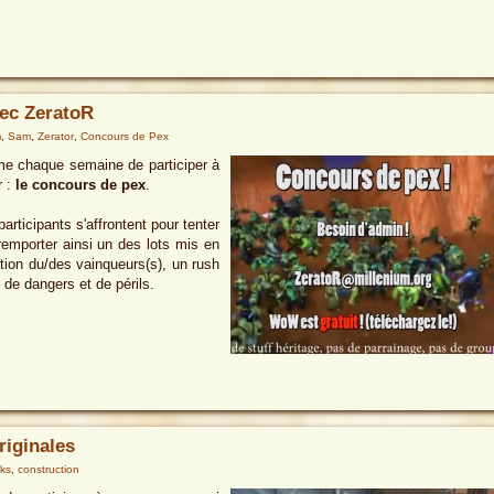
ec ZeratoR
m
,
Sam
,
Zerator
,
Concours de Pex
me chaque semaine de participer à
r :
le concours de pex
.
rticipants s'affrontent pour tenter
remporter ainsi un des lots mis en
ation du/des vainqueurs(s), un rush
de dangers et de périls.
iginales
ks
,
construction