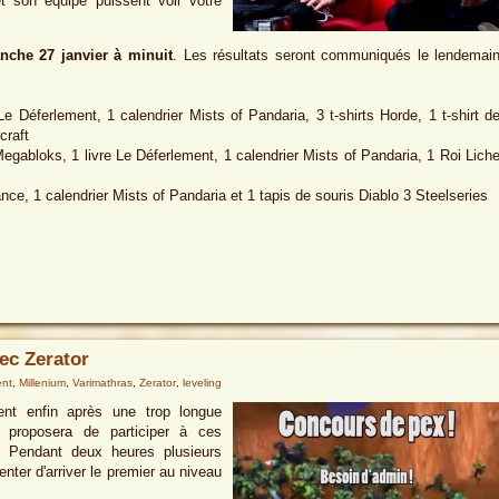
 son équipe puissent voir votre
nche 27 janvier à minuit
. Les résultats seront communiqués le lendemai
Le Déferlement, 1 calendrier Mists of Pandaria, 3 t-shirts Horde, 1 t-shirt d
craft
Megabloks, 1 livre Le Déferlement, 1 calendrier Mists of Pandaria, 1 Roi Lich
lliance, 1 calendrier Mists of Pandaria et 1 tapis de souris Diablo 3 Steelseries
ec Zerator
nt
,
Millenium
,
Varimathras
,
Zerator
,
leveling
t enfin après une trop longue
proposera de participer à ces
r. Pendant deux heures plusieurs
enter d'arriver le premier au niveau