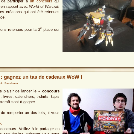
t de participer à
un concours
qui
e en rapport avec
World of Warcraft
 les créations qui ont été retenues
ace.
e
ons retenues pour la 3
place sur
: gagnez un tas de cadeaux WoW !
nk
,
Facebook
e plaisir de lancer le
« concours
 livres, calendriers, t-shirts, tapis
rcraft sont à gagner.
 de remporter un des lots, il vous
k
oncours. Veillez à le partager en