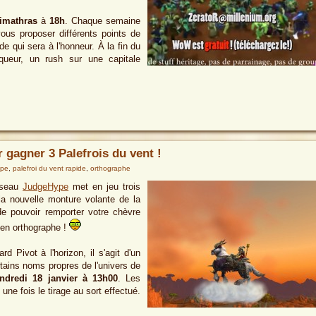
imathras
à
18h
. Chaque semaine
vous proposer différents points de
e qui sera à l'honneur. À la fin du
queur, un rush sur une capitale
gagner 3 Palefrois du vent !
ype
,
palefroi du vent rapide
,
orthographe
réseau
JudgeHype
met en jeu trois
la nouvelle monture volante de la
de pouvoir remporter votre chèvre
 en orthographe !
d Pivot à l'horizon, il s'agit d'un
tains noms propres de l'univers de
ndredi 18 janvier à 13h00
. Les
e fois le tirage au sort effectué.