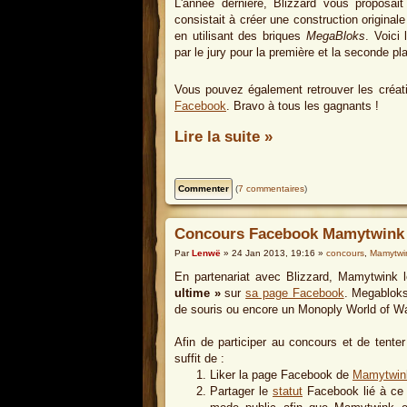
L'année dernière, Blizzard vous proposai
consistait à créer une construction original
en utilisant des briques
MegaBloks
. Voici
par le jury pour la première et la seconde pl
Vous pouvez également retrouver les créati
Facebook
. Bravo à tous les gagnants !
Lire la suite »
(
7 commentaires
)
Concours Facebook Mamytwink 
Par
Lenwë
» 24 Jan 2013, 19:16 »
concours
,
Mamytwi
En partenariat avec Blizzard, Mamytwink l
ultime »
sur
sa page Facebook
. Megabloks,
de souris ou encore un Monoply World of Wa
Afin de participer au concours et de tenter
suffit de :
Liker la page Facebook de
Mamytwin
Partager le
statut
Facebook lié à ce c