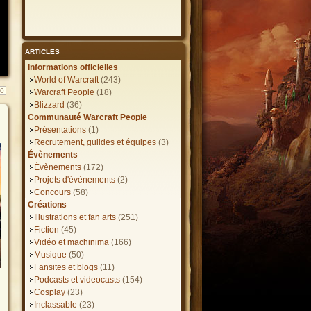
ARTICLES
Informations officielles
World of Warcraft
(243)
10
Warcraft People
(18)
Blizzard
(36)
Communauté Warcraft People
Présentations
(1)
Recrutement, guildes et équipes
(3)
Évènements
Évènements
(172)
Projets d'évènements
(2)
Concours
(58)
Créations
Illustrations et fan arts
(251)
Fiction
(45)
Vidéo et machinima
(166)
Musique
(50)
Fansites et blogs
(11)
Podcasts et videocasts
(154)
s
Cosplay
(23)
Inclassable
(23)