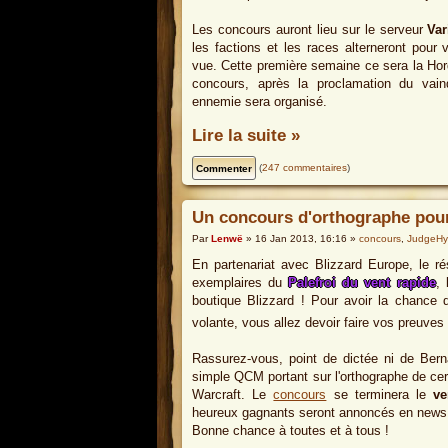
Les concours auront lieu sur le serveur
Var
les factions et les races alterneront pour 
vue. Cette première semaine ce sera la Hord
concours, après la proclamation du vain
ennemie sera organisé.
Lire la suite »
(
247 commentaires
)
Un concours d'orthographe pour 
Par
Lenwë
» 16 Jan 2013, 16:16 »
concours
,
JudgeH
En partenariat avec Blizzard Europe, le 
exemplaires du
Palefroi du vent rapide
, 
boutique Blizzard ! Pour avoir la chance 
volante, vous allez devoir faire vos preuves
Rassurez-vous, point de dictée ni de Bernar
simple QCM portant sur l'orthographe de cer
Warcraft. Le
concours
se terminera le
ve
heureux gagnants seront annoncés en news un
Bonne chance à toutes et à tous !