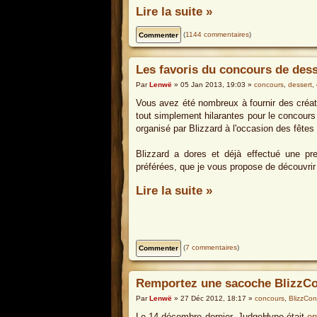
Lire la suite »
(
1144 commentaires
)
Les favoris du concours de dess
Par
Lenwë
» 05 Jan 2013, 19:03 »
concours
,
dessert
,
Vous avez été nombreux à fournir des créati
tout simplement hilarantes pour le concour
organisé par Blizzard à l'occasion des fêtes 
Blizzard a dores et déjà effectué une pr
préférées, que je vous propose de découvrir
Lire la suite »
(
7 commentaires
)
Remportez une sacoche BlizzC
Par
Lenwë
» 27 Déc 2012, 18:17 »
concours
,
BlizzCon
Le 14 décembre dernier, JudgeHype était
en