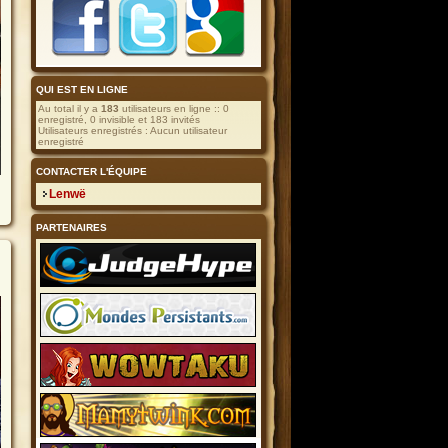
guilde
QUI EST EN LIGNE
Au total il y a
183
utilisateurs en ligne :: 0
enregistré, 0 invisible et 183 invités
Utilisateurs enregistrés : Aucun utilisateur
enregistré
CONTACTER L'ÉQUIPE
Lenwë
PARTENAIRES