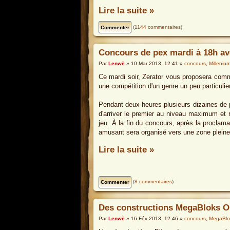
Lire la suite »
(
1144 commentaires
)
Concours de pex mardi à 18h av
Par
Lenwë
» 10 Mar 2013, 12:41 »
concours
,
Milleniu
Ce mardi soir, Zerator vous proposera com
une compétition d'un genre un peu particulie
Pendant deux heures plusieurs dizaines de pa
d'arriver le premier au niveau maximum et 
jeu. À la fin du concours, après la proclam
amusant sera organisé vers une zone pleine 
Lire la suite »
(
8 commentaires
)
Des constructions MegaBloks Or
Par
Lenwë
» 16 Fév 2013, 12:46 »
concours
,
MegaBlo