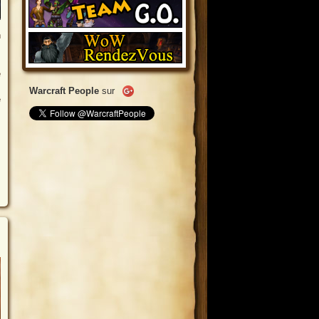
n
e
Warcraft People
sur
e