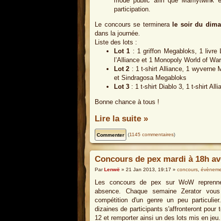
mode public afin que Mamytwink et
participation.
Le concours se terminera
le soir du dima
dans la journée.
Liste des lots :
Lot 1
: 1 griffon Megabloks, 1 livre 
l’Alliance et 1 Monopoly World of War
Lot 2
: 1 t-shirt Alliance, 1 wyverne 
et Sindragosa Megabloks
Lot 3
: 1 t-shirt Diablo 3, 1 t-shirt A
Bonne chance à tous !
Lire la suite »
(
1145 commentaires
)
Concours de pex mardi à 18h av
Par
Lenwë
» 21 Jan 2013, 19:17 »
concours
,
évèneme
Les concours de pex sur WoW reprennen
absence. Chaque semaine Zerator vous 
compétition d'un genre un peu particulie
dizaines de participants s'affronteront pour t
12 et remporter ainsi un des lots mis en jeu.