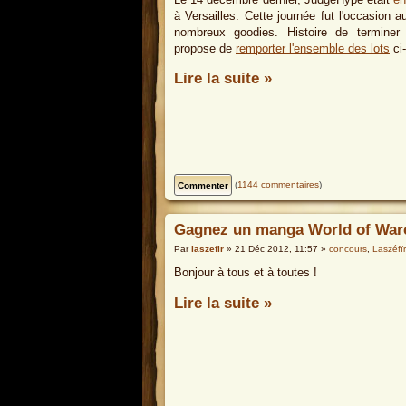
à Versailles. Cette journée fut l'occasion a
nombreux goodies. Histoire de terminer
propose de
remporter l'ensemble des lots
ci
Lire la suite »
(
1144 commentaires
)
Gagnez un manga World of Warcr
Par
laszefir
» 21 Déc 2012, 11:57 »
concours
,
Laszéfïr
Bonjour à tous et à toutes !
Lire la suite »