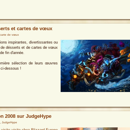
erts et cartes de vœux
carte de vœux
ons inspirantes, divertissantes ou
s de désserts et de cartes de vœux
de fin d'année.
emière sélection de leurs œuvres
 ci-dessous !
on 2008 sur JudgeHype
,
JudgeHype
 visite visite chez Blizzard Europe