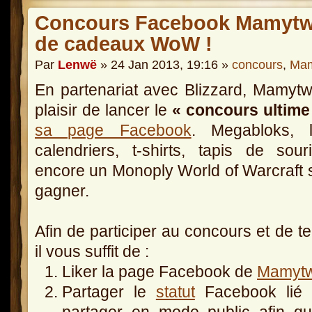
Concours Facebook Mamytwi
de cadeaux WoW !
Par
Lenwë
» 24 Jan 2013, 19:16 »
concours
,
Mam
En partenariat avec Blizzard, Mamytw
plaisir de lancer le
« concours ultime
sa page Facebook
. Megabloks, li
calendriers, t-shirts, tapis de sou
encore un Monoply World of Warcraft 
gagner.
Afin de participer au concours et de t
il vous suffit de :
Liker la page Facebook de
Mamytw
Partager le
statut
Facebook lié à
partager en mode public afin q