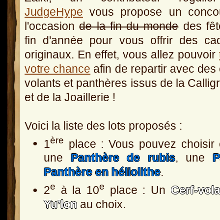
JudgeHype
vous propose un conco
l'occasion
de la fin du monde
des fêt
fin d'année pour vous offrir des c
originaux. En effet, vous allez pouvoir
votre chance
afin de repartir avec des 
volants et panthères issus de la Callig
et de la Joaillerie !
Voici la liste des lots proposés :
ère
1
place : Vous pouvez choisir
une
Panthère de rubis
, une
P
Panthère en héliolithe
.
e
e
2
à la 10
place : Un
Cerf-vola
Yu’lon
au choix.