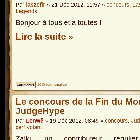
Par
laszefir
» 21 Déc 2012, 11:57 »
concours
,
Las
Legends
Bonjour à tous et à toutes !
Lire la suite »
(
1080 commentaires
)
Le concours de la Fin du Mo
JudgeHype
Par
Lenwë
» 19 Déc 2012, 08:49 »
concours
,
Ju
cerf-volant
Zalki, un contributeur réguli