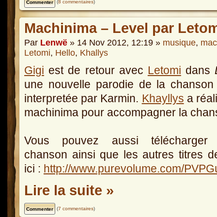
(
8 commentaires
)
Machinima – Level par Letom
Par
Lenwë
» 14 Nov 2012, 12:19 »
musique
,
mac
Letomi
,
Hello
,
Khallys
Gigi
est de retour avec
Letomi
dans
une nouvelle parodie de la chanso
interpretée par Karmin.
Khayllys
a réal
machinima pour accompagner la chan
Vous pouvez aussi télécharger 
chanson ainsi que les autres titres d
ici :
http://www.purevolume.com/PVPGu
Lire la suite »
(
7 commentaires
)