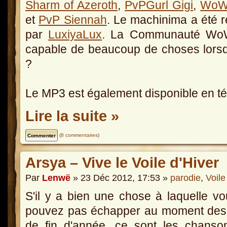
Sharm of Azeroth
,
PvPGurl Gigi
,
WoW 
et
PvP Siennah
. Le machinima a été r
par
LuxiyaLux
. La Communauté Wo
capable de beaucoup de choses lorsqu
?
Le MP3 est également disponible en 
Lire la suite »
(
8 commentaires
)
Arsya – Vive le Voile d'Hiver
Par
Lenwë
» 23 Déc 2012, 17:53 »
parodie
,
Voile
S'il y a bien une chose à laquelle v
pouvez pas échapper au moment des 
de fin d'année, ce sont les chanso