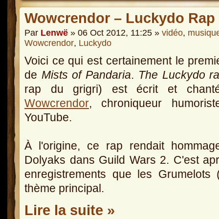
Wowcrendor – Luckydo Rap
Par
Lenwë
» 06 Oct 2012, 11:25 »
vidéo
,
musiqu
Wowcrendor
,
Luckydo
Voici ce qui est certainement le premi
de
Mists of Pandaria
.
The Luckydo r
rap du grigri) est écrit et chant
Wowcrendor
, chroniqueur humorist
YouTube.
À l'origine, ce rap rendait hommag
Dolyaks dans Guild Wars 2. C'est aprè
enregistrements que les Grumelots
thème principal.
Lire la suite »