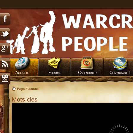
Accueil
Forums
Calendrier
Communauté
Page d'accueil
Mots-clés