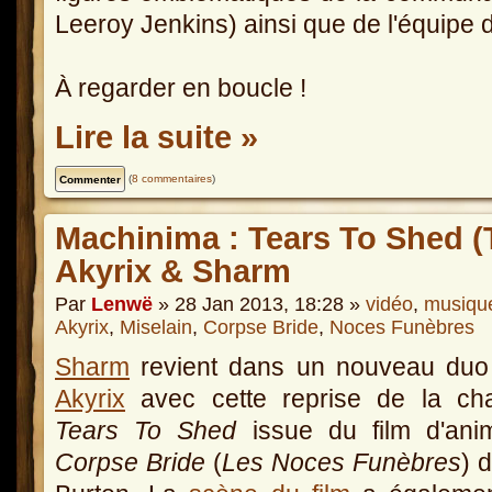
Leeroy Jenkins) ainsi que de l'équipe
À regarder en boucle !
Lire la suite »
(
8 commentaires
)
Machinima : Tears To Shed (
Akyrix & Sharm
Par
Lenwë
» 28 Jan 2013, 18:28 »
vidéo
,
musiqu
Akyrix
,
Miselain
,
Corpse Bride
,
Noces Funèbres
Sharm
revient dans un nouveau duo
Akyrix
avec cette reprise de la ch
Tears To Shed
issue du film d'anim
Corpse Bride
(
Les Noces Funèbres
) 