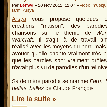
Par
Lenwë
» 20 Nov 2012, 11:07 »
vidéo
,
musiqu
farm
,
Arsya
Arsya
vous propose quelques pe
créations "maison", des parodi
chansons sur le thème de
Wor
Warcraft
. Il s'agit là de travail a
réalisé avec les moyens du bord mais i
avouer qu'elle chante vraiment très b
que les paroles sont vraiment drôle
n'avait plus vu de parodies d'un tel niv
Sa dernière parodie se nomme
Farm, 
belles, belles
de Claude François.
Lire la suite »