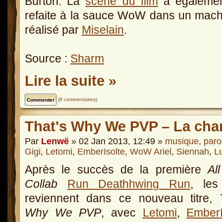
Burton. La
scène du film
a égalemen
refaite à la sauce WoW dans un mac
réalisé par
Miselain
.
Source :
Sharm
Lire la suite »
(
8 commentaires
)
That's Why We PVP – La cha
Par
Lenwë
» 02 Jan 2013, 12:49 »
musique
,
paro
Gigi
,
Letomi
,
EmberIsolte
,
WoW Ariel
,
Siennah
,
L
Après le succès de la première
All
Collab
Run Deathhwing Run
, les 
reviennent dans ce nouveau titre,
Why We PVP
, avec
Letomi
,
EmberI