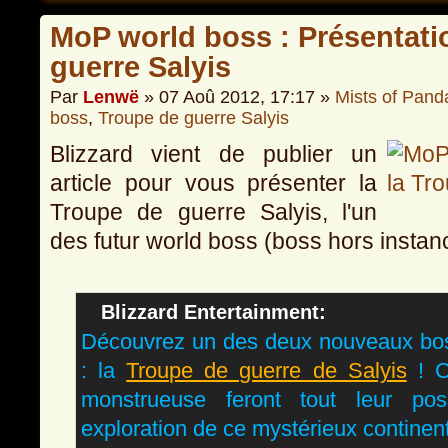
MoP world boss : Présentati
guerre Salyis
Par
Lenwë
» 07 Aoû 2012, 17:17 »
Mists of Pand
boss
,
Troupe de guerre Salyis
Blizzard vient de publier un
article pour vous présenter la
Troupe de guerre Salyis, l'un
des futur world boss (boss hors insta
Blizzard Entertainment
:
Découvrez un des deux nouveaux boss
: la
Troupe de guerre de Salyis
! C
monstrueuse feront tout leur po
exploration de ce mystérieux continent