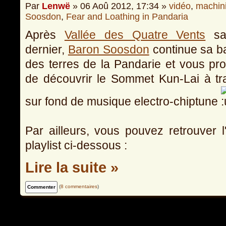
Par
Lenwë
» 06 Aoû 2012, 17:34 »
vidéo
,
machin
Soosdon
,
Fear and Loathing in Pandaria
Après
Vallée des Quatre Vents
sa
dernier,
Baron Soosdon
continue sa b
des terres de la Pandarie et vous pr
de découvrir le Sommet Kun-Lai à tra
sur fond de musique electro-chiptune
Par ailleurs, vous pouvez retrouver l
playlist ci-dessous :
Lire la suite »
(
8 commentaires
)