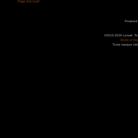
Page d'accueil
Powered
©2010-2026 Lenwë. Tous
World of War
Toute marque cité
Utilisez l'adresse suivante pour accéder au calendrier des évènements depuis d'autres app
charge le format iCal.