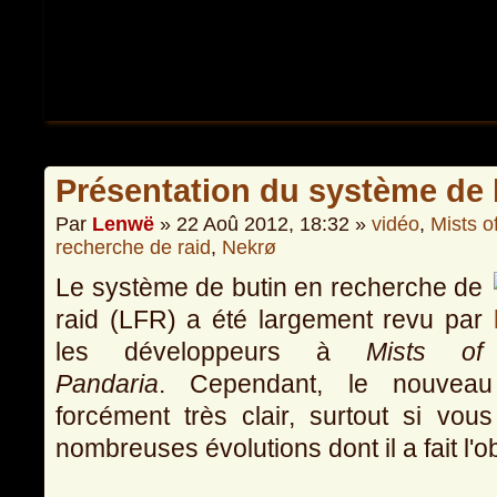
Présentation du système de
Par
Lenwë
» 22 Aoû 2012, 18:32 »
vidéo
,
Mists o
recherche de raid
,
Nekrø
Le système de butin en recherche de
raid (LFR) a été largement revu par
les développeurs à
Mists of
Pandaria
. Cependant, le nouveau
forcément très clair, surtout si vo
nombreuses évolutions dont il a fait l'ob