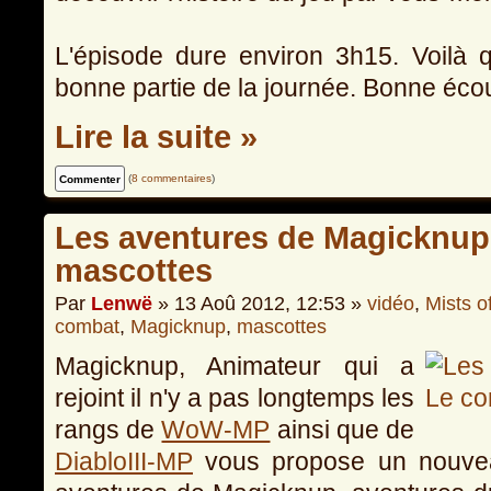
L'épisode dure environ 3h15. Voilà 
bonne partie de la journée. Bonne écou
Lire la suite »
(
8 commentaires
)
Les aventures de Magicknup
mascottes
Par
Lenwë
» 13 Aoû 2012, 12:53 »
vidéo
,
Mists o
combat
,
Magicknup
,
mascottes
Magicknup, Animateur qui a
rejoint il n'y a pas longtemps les
rangs de
WoW-MP
ainsi que de
DiabloIII-MP
vous propose un nouveau