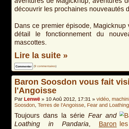
aventures de Magicknup, aventures du
découvrir les prochaines nouveautés 
Dans ce premier épisode, Magicknup 
détail le fonctionnement du nou
mascottes.
Lire la suite »
(
9 commentaires
)
Baron Soosdon vous fait visi
l'Angoisse
Par
Lenwë
» 10 Aoû 2012, 17:31 »
vidéo
,
machin
Soosdon
,
Terres de l'Angoisse
,
Fear and Loathing
Toujours dans la série
Fear and
Loathing in Pandaria
,
Baron