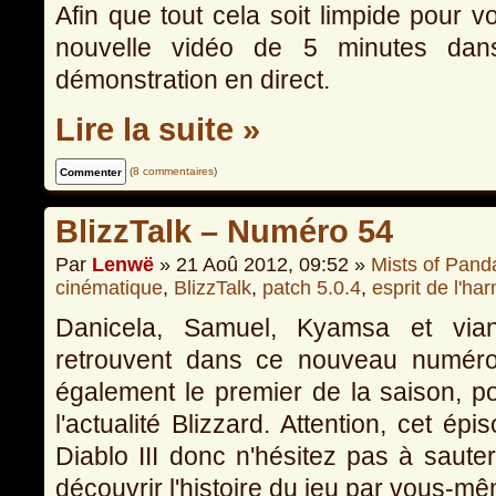
Afin que tout cela soit limpide pour 
nouvelle vidéo de 5 minutes dans
démonstration en direct.
Lire la suite »
(
8 commentaires
)
BlizzTalk – Numéro 54
Par
Lenwë
» 21 Aoû 2012, 09:52 »
Mists of Pand
cinématique
,
BlizzTalk
,
patch 5.0.4
,
esprit de l'ha
Danicela, Samuel, Kyamsa et via
retrouvent dans ce nouveau numé
également le premier de la saison, 
l'actualité Blizzard. Attention, cet ép
Diablo III donc n'hésitez pas à sauter
découvrir l'histoire du jeu par vous-m