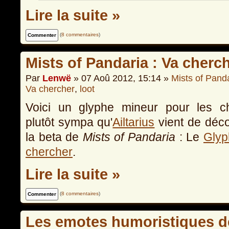
Lire la suite »
(
8 commentaires
)
Mists of Pandaria : Va cherch
Par
Lenwë
» 07 Aoû 2012, 15:14 »
Mists of Pand
Va chercher
,
loot
Voici un glyphe mineur pour les c
plutôt sympa qu'
Ailtarius
vient de déco
la beta de
Mists of Pandaria
: Le
Glyp
chercher
.
Lire la suite »
(
8 commentaires
)
Les emotes humoristiques d