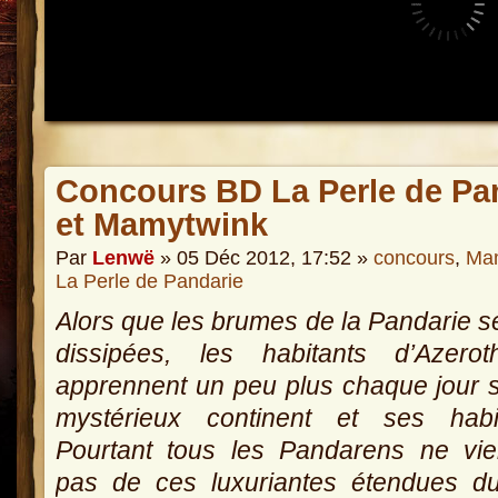
Concours BD La Perle de Pan
et Mamytwink
Par
Lenwë
» 05 Déc 2012, 17:52 »
concours
,
Ma
La Perle de Pandarie
Alors que les brumes de la Pandarie s
dissipées, les habitants d’Azero
apprennent un peu plus chaque jour 
mystérieux continent et ses habit
Pourtant tous les Pandarens ne vie
pas de ces luxuriantes étendues d