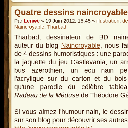
Quatre dessins naincroyabl
Par
Lenwë
» 19 Juin 2012, 15:45 »
illustration
,
de
Naincroyable
,
Tharbad
Tharbad, dessinateur de BD nain
auteur du blog
Naincroyable
, nous fai
de 4 dessins humoristiques : une paro
la jaquette du jeu Castlevania, un ar
bus azerothien, un écu nain pe
l'acrylique sur du carton et du bois
qu'une parodie du célèbre tabl
Radeau de la Méduse
de Théodore Gér
Si vous aimez l'humour nain, le dessin
sur son blog pour découvrir ses autres 