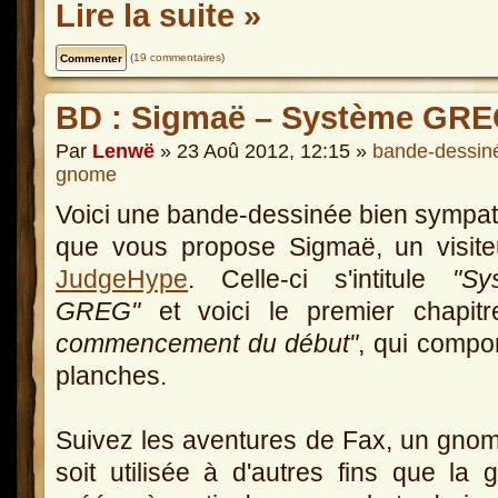
Lire la suite »
(
19 commentaires
)
BD : Sigmaë – Système GREG
Par
Lenwë
» 23 Aoû 2012, 12:15 »
bande-dessin
gnome
Voici une bande-dessinée bien sympa
que vous propose Sigmaë, un visite
JudgeHype
. Celle-ci s'intitule
"Sys
GREG"
et voici le premier chapit
commencement du début"
, qui compo
planches.
Suivez les aventures de Fax, un gnome
soit utilisée à d'autres fins que la 