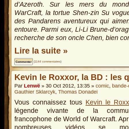
d’Azeroth. Sur les mers du mon
WarCraft, la tortue Shen-zin Su vogu
des Pandarens aventureux qui aimen
entoure. Parmi eux, Li-Li Brune-d’ora
recherche de son oncle Chen, bien co
Lire la suite »
(
1144 commentaires
)
Kevin le Roxxor, la BD : les 
Par
Lenwë
» 30 Oct 2012, 13:35 »
comic
,
bande-
Gauthier Sklarcyk
,
Thomas Donadei
Vous connaissez tous
Kevin le Roxx
légende vivante de la commu
francophone de World of Warcraft. Ap
nombreuses vidéos se moq