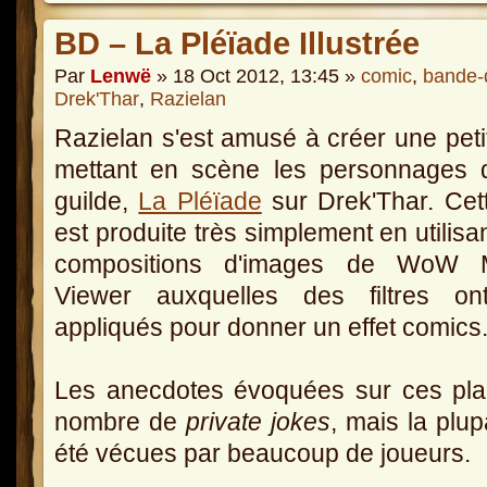
BD – La Pléïade Illustrée
Par
Lenwë
» 18 Oct 2012, 13:45 »
comic
,
bande-
Drek'Thar
,
Razielan
Razielan s'est amusé à créer une pet
mettant en scène les personnages 
guilde,
La Pléïade
sur Drek'Thar. Cet
est produite très simplement en utilisa
compositions d'images de WoW 
Viewer auxquelles des filtres on
appliqués pour donner un effet comics
Les anecdotes évoquées sur ces pla
nombre de
private jokes
, mais la plup
été vécues par beaucoup de joueurs.