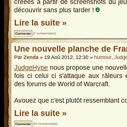
créées à partir de screenshots du j
découvrir sans plus tarder !
Lire la suite »
(
7 commentaires
)
Une nouvelle planche de Fr
Par
Zenda
» 19 Aoû 2012, 12:30 »
humour
,
Judg
JudgeHype
nous propose une nouvelle
fois ci celui ci s'attaque aux râleurs e
des forums de World of Warcraft.
Avouez que c'est plutôt ressemblant c
Lire la suite »
(
20 commentaires
)