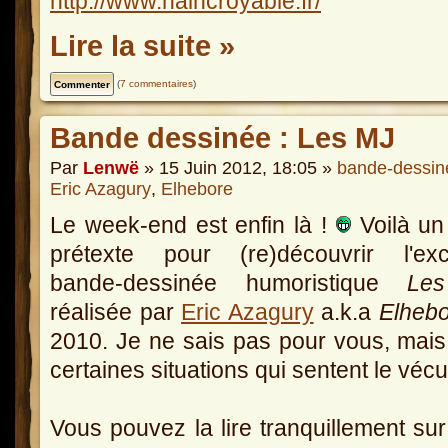
http://www.naincroyable.fr/
Lire la suite »
(
7 commentaires
)
Bande dessinée : Les MJ
Par
Lenwë
» 15 Juin 2012, 18:05 »
bande-dessin
Eric Azagury
,
Elhebore
Le week-end est enfin là !
Voilà un
prétexte pour (re)découvrir l'exce
bande-dessinée humoristique
Le
réalisée par
Eric Azagury
a.k.a
Elheb
2010. Je ne sais pas pour vous, mais 
certaines situations qui sentent le vécu
Vous pouvez la lire tranquillement sur