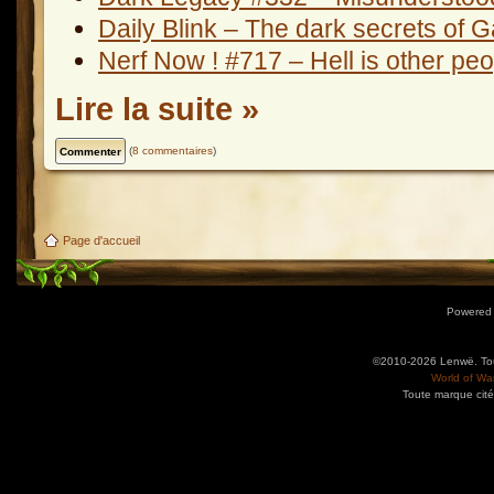
Daily Blink – The dark secrets of 
Nerf Now ! #717 – Hell is other pe
Lire la suite »
(
8 commentaires
)
Page d'accueil
Powered
©2010-2026 Lenwë. Tous
World of War
Toute marque cité
Utilisez l'adresse suivante pour accéder au calendrier des évènements depuis d'autres app
charge le format iCal.