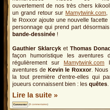
ouvertement de nos très chers kikool
un grand retour sur
Mamytwink.com
,
le Roxxor ajoute une nouvelle facette
personnage qui prend part désormais
bande-dessinée
!
Gauthier Sklarcyk
et
Thomas Donad
façon humoristique les aventures 
régulièrement sur
Mamytwink.com
l
aventures de
Kevin le Roxxor
. Nous
la tout première d'entre-elles qui p
joueurs connaissent bien : les
quêtes
.
Lire la suite »
(
9 commentaires
)