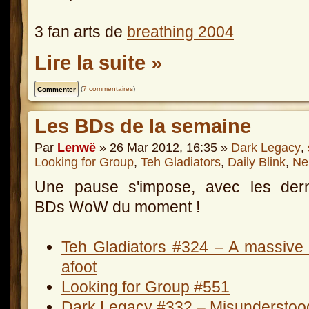
3 fan arts de
breathing 2004
Lire la suite »
(
7 commentaires
)
Les BDs de la semaine
Par
Lenwë
» 26 Mar 2012, 16:35 »
Dark Legacy
,
Looking for Group
,
Teh Gladiators
,
Daily Blink
,
Ne
Une pause s'impose, avec les dern
BDs WoW du moment !
Teh Gladiators #324 – A massive 
afoot
Looking for Group #551
Dark Legacy #332 – Misunderstoo