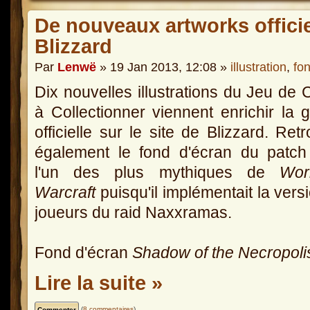
De nouveaux artworks officiel
Blizzard
Par
Lenwë
» 19 Jan 2013, 12:08 »
illustration
,
fo
Dix nouvelles illustrations du Jeu de 
à Collectionner viennent enrichir la g
officielle sur le site de Blizzard. Ret
également le fond d'écran du patch
l'un des plus mythiques de
Wor
Warcraft
puisqu'il implémentait la vers
joueurs du raid Naxxramas.
Fond d'écran
Shadow of the Necropoli
Lire la suite »
(
8 commentaires
)