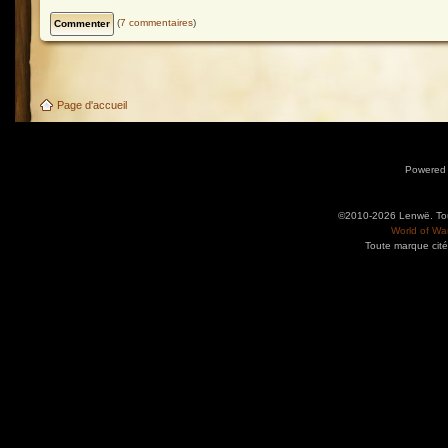
(
7 commentaires
)
Page d'accueil
Powered
©2010-2026 Lenwë. Tous
World of War
Toute marque cité
Utilisez l'adresse suivante pour accéder au calendrier des évènements depuis d'autres app
charge le format iCal.