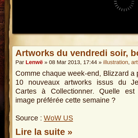
Artworks du vendredi soir, b
Par
Lenwë
» 08 Mar 2013, 17:44 »
illustration
,
ar
Comme chaque week-end, Blizzard a 
10 nouveaux artworks issus du J
Cartes à Collectionner. Quelle est
image préférée cette semaine ?
Source :
WoW US
Lire la suite »