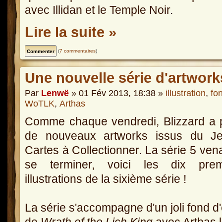
avec Illidan et le Temple Noir.
Lire la suite »
(
7 commentaires
)
Une nouvelle série d'artwor
Par
Lenwë
» 01 Fév 2013, 18:38 »
illustration
,
fo
WoTLK
,
Arthas
Comme chaque vendredi, Blizzard a 
de nouveaux artworks issus du J
Cartes à Collectionner. La série 5 ven
se terminer, voici les dix prem
illustrations de la sixième série !
La série s'accompagne d'un joli fond d
de
Wrath of the Lich King
avec Arthas l