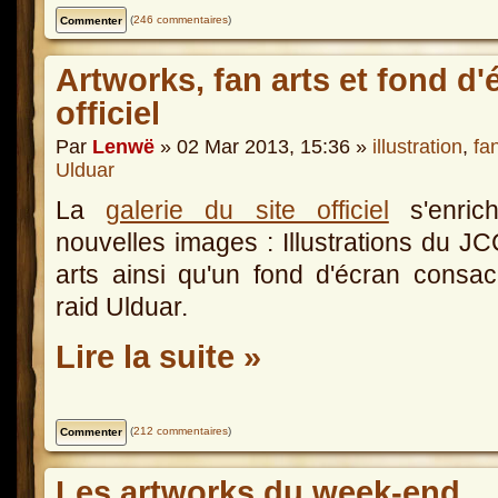
(
246 commentaires
)
Artworks, fan arts et fond d'é
officiel
Par
Lenwë
» 02 Mar 2013, 15:36 »
illustration
,
fan
Ulduar
La
galerie du site officiel
s'enrich
nouvelles images : Illustrations du JC
arts ainsi qu'un fond d'écran consa
raid Ulduar.
Lire la suite »
(
212 commentaires
)
Les artworks du week-end