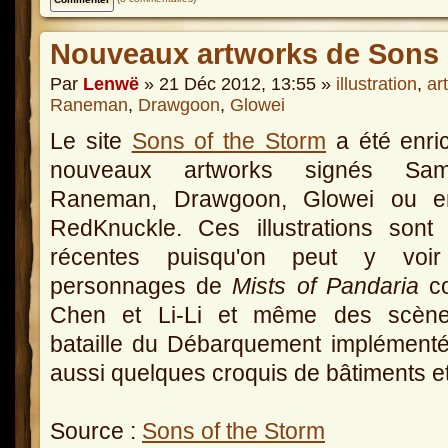
Nouveaux artworks de Sons 
Par
Lenwë
» 21 Déc 2012, 13:55 »
illustration
,
ar
Raneman
,
Drawgoon
,
Glowei
Le site
Sons of the Storm
a été enri
nouveaux artworks signés Sam
Raneman, Drawgoon, Glowei ou e
RedKnuckle. Ces illustrations sont 
récentes puisqu'on peut y voi
personnages de
Mists of Pandaria
c
Chen et Li-Li et même des scèn
bataille du Débarquement implémenté
aussi quelques croquis de bâtiments e
Source :
Sons of the Storm