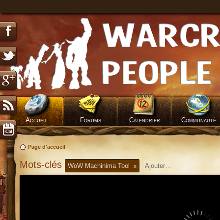
Accueil
Forums
Calendrier
Communauté
Page d'accueil
Mots-clés
WoW Machinima Tool
x