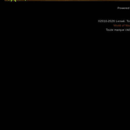
Powered
©2010-2026 Lenwë. Tous
World of War
Toute marque cité
Utilisez l'adresse suivante pour accéder au calendrier des évènements depuis d'autres app
charge le format iCal.