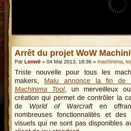
Arrêt du projet WoW Machin
Par
Lenwë
» 04 Mai 2013, 18:36 »
machinima
,
lo
Triste nouvelle pour tous les mach
makers,
Malu annonce la fin d
Machinima Tool
, un merveilleux ou
création qui permet de contrôler la 
de
World of Warcraft
en offran
nombreuses fonctionnalités et des 
visuels qui ne sont pas disponibles a