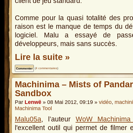
client de jeu standard.
Comme pour la quasi totalité des proj
raison est le manque de temps du dé
logiciel. Malu a essayé de pass
développeurs, mais sans succès.
Lire la suite »
(
4 commentaires
)
Machinima – Mists of Pandar
Sandbox
Par
Lenwë
» 08 Mai 2012, 09:19 »
vidéo
,
machin
Machinima Tool
Malu05a
, l’auteur
WoW Machinima 
l'excellent outil qui permet de filmer 